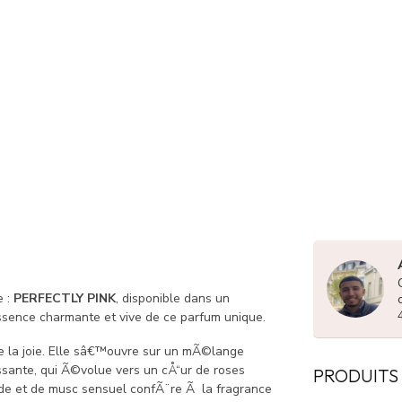
e :
PERFECTLY PINK
, disponible dans un
sence charmante et vive de ce parfum unique.
 la joie. Elle sâ€™ouvre sur un mÃ©lange
sante, qui Ã©volue vers un cÅ“ur de roses
PRODUITS
ude et de musc sensuel confÃ¨re Ã la fragrance