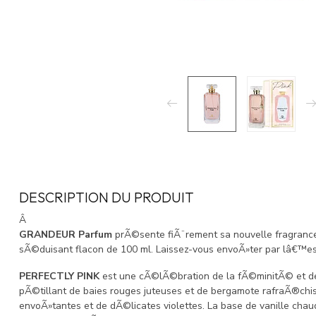
DESCRIPTION DU PRODUIT
Â
GRANDEUR Parfum
prÃ©sente fiÃ¨rement sa nouvelle fragranc
sÃ©duisant flacon de 100 ml. Laissez-vous envoÃ»ter par lâ€™es
PERFECTLY PINK
est une cÃ©lÃ©bration de la fÃ©minitÃ© et de
pÃ©tillant de baies rouges juteuses et de bergamote rafraÃ®chis
envoÃ»tantes et de dÃ©licates violettes. La base de vanille cha