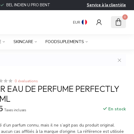
BEL INDIEN U PRO BENT
Service à la clientèle
0
EUR
E
SKINCARE
FOODSUPLEMENTS
0 évaluations
 EAU DE PERFUME PERFECTLY
0ML
5
En stock
Taxes incluses
é d’un parfum connu, mais il ne s’agit pas du produit original.
cun cas affiliés à la marque d’origine. La référence est utilisée