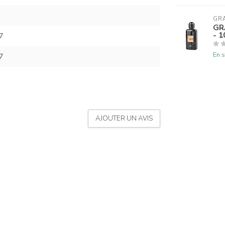
GR
GR
- 
7
En s
7
AJOUTER UN AVIS