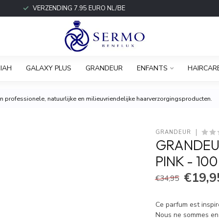
VERZENDING 7.95 EURO NL/BE
IAH
GALAXY PLUS
GRANDEUR
ENFANTS
HAIRCAR
 professionele, natuurlijke en milieuvriendelijke haarverzorgingsproducten.
GRANDEUR
GRANDEUR
PINK - 10
€19,9
€34,95
Ce parfum est inspir
Nous ne sommes en au