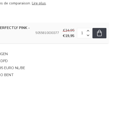
ins de comparaison.
Lire plus
.
PERFECTLY PINK -
€34,95
5055810030377
€19,95
NGEN
 DPD
95 EURO NL/BE
PRO BENT