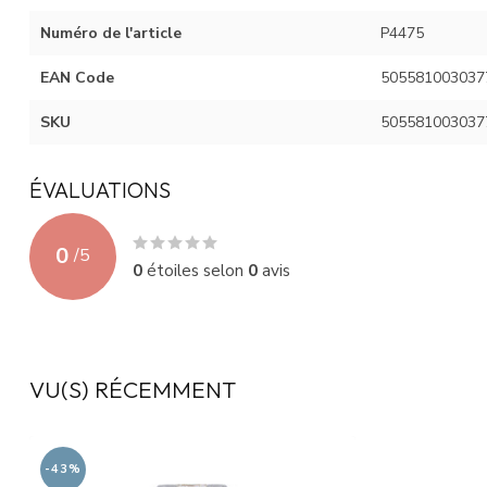
Numéro de l'article
P4475
EAN Code
505581003037
SKU
505581003037
ÉVALUATIONS
0
/
5
0
étoiles selon
0
avis
VU(S) RÉCEMMENT
-43%