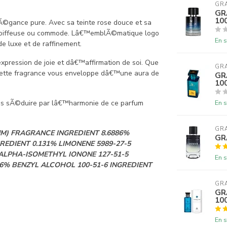
GR
GR
10
ance pure. Avec sa teinte rose douce et sa
 coiffeuse ou commode. Lâ€™emblÃ©matique logo
En s
e luxe et de raffinement.
pression de joie et dâ€™affirmation de soi. Que
GR
cette fragrance vous enveloppe dâ€™une aura de
GR
10
En s
us sÃ©duire par lâ€™harmonie de ce parfum
GR
M) FRAGRANCE INGREDIENT 8.6886%
GR
REDIENT 0.131% LIMONENE 5989-27-5
 ALPHA-ISOMETHYL IONONE 127-51-5
En s
36% BENZYL ALCOHOL 100-51-6 INGREDIENT
GR
GR
10
En s