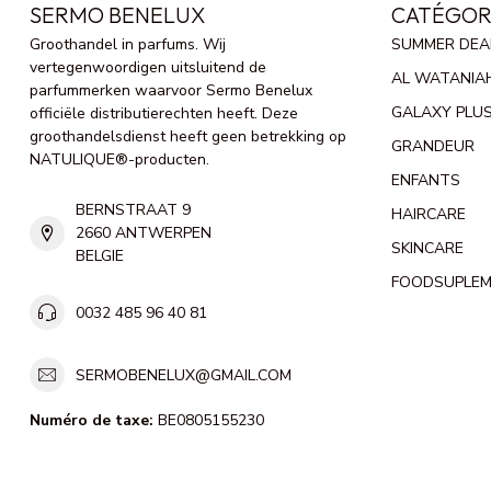
SERMO BENELUX
CATÉGOR
Groothandel in parfums. Wij
SUMMER DEA
vertegenwoordigen uitsluitend de
AL WATANIA
parfummerken waarvoor Sermo Benelux
GALAXY PLU
officiële distributierechten heeft. Deze
groothandelsdienst heeft geen betrekking op
GRANDEUR
NATULIQUE®-producten.
ENFANTS
BERNSTRAAT 9
HAIRCARE
2660 ANTWERPEN
SKINCARE
BELGIE
FOODSUPLE
0032 485 96 40 81
SERMOBENELUX@GMAIL.COM
Numéro de taxe:
BE0805155230