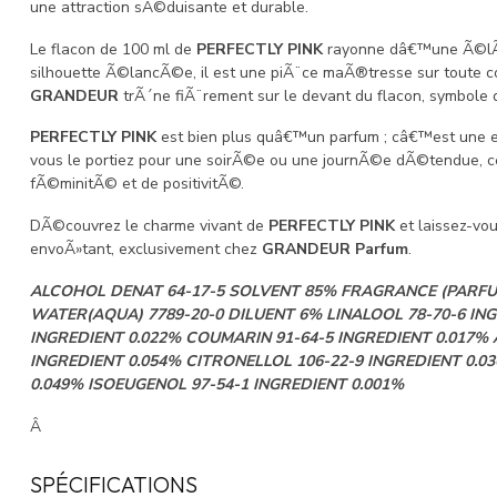
une attraction sÃ©duisante et durable.
Le flacon de 100 ml de
PERFECTLY PINK
rayonne dâ€™une Ã©lÃ©g
silhouette Ã©lancÃ©e, il est une piÃ¨ce maÃ®tresse sur toute
GRANDEUR
trÃ´ne fiÃ¨rement sur le devant du flacon, symbole d
PERFECTLY PINK
est bien plus quâ€™un parfum ; câ€™est une ex
vous le portiez pour une soirÃ©e ou une journÃ©e dÃ©tendue, 
fÃ©minitÃ© et de positivitÃ©.
DÃ©couvrez le charme vivant de
PERFECTLY PINK
et laissez-vo
envoÃ»tant, exclusivement chez
GRANDEUR Parfum
.
ALCOHOL DENAT 64-17-5 SOLVENT 85% FRAGRANCE (PARFU
WATER(AQUA) 7789-20-0 DILUENT 6% LINALOOL 78-70-6 ING
INGREDIENT 0.022% COUMARIN 91-64-5 INGREDIENT 0.017%
INGREDIENT 0.054% CITRONELLOL 106-22-9 INGREDIENT 0.0
0.049% ISOEUGENOL 97-54-1 INGREDIENT 0.001%
Â
SPÉCIFICATIONS