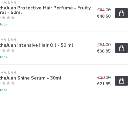
CHAJUAN 
haJuan Protective Hair Perfume - Fruity
€64,00
ral - 50ml
€48,50
tock
CHAJUAN 
haJuan Intensive Hair Oil - 50 ml
€51,00
€36,95
tock
CHAJUAN 
chaJuan Shine Serum - 30ml
€30,00
€21,95
tock