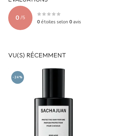
0
/
5
0
étoiles selon
0
avis
VU(S) RÉCEMMENT
-24%