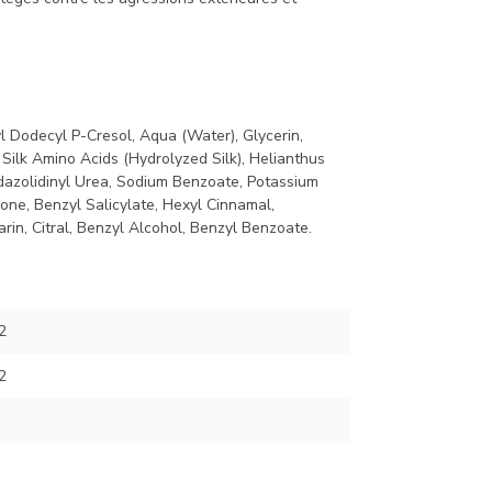
yl Dodecyl P-Cresol, Aqua (Water), Glycerin,
Silk Amino Acids (Hydrolyzed Silk), Helianthus
idazolidinyl Urea, Sodium Benzoate, Potassium
one, Benzyl Salicylate, Hexyl Cinnamal,
rin, Citral, Benzyl Alcohol, Benzyl Benzoate.
2
2