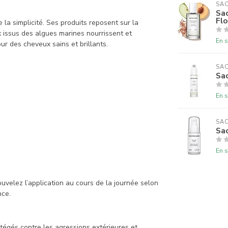
SA
Sac
Flo
a simplicité. Ses produits reposent sur la
x issus des algues marines nourrissent et
En s
r des cheveux sains et brillants.
SA
Sac
En s
SA
Sa
En s
velez l’application au cours de la journée selon
nce.
tégés contre les agressions extérieures et