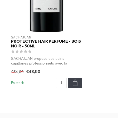
SACHAJUAN 
PROTECTIVE HAIR PERFUME - BOIS
NOIR - 50ML
SACHAJUAN propose des soins
capillaires professionnels avec la
technologie Ocean...
€48,50
€64,00
En stock