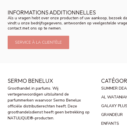
INFORMATIONS ADDITIONNELLES
Als u vragen hebt over onze producten of uw aankoop, bezoek da
vindt u onze bedrijfsgegevens, antwoorden op veelgestelde vrag
contact met ons op te nemen.
SERVICE À LA CLIENTÈLE
SERMO BENELUX
CATÉGOR
Groothandel in parfums. Wij
SUMMER DEA
vertegenwoordigen uitsluitend de
AL WATANIA
parfummerken waarvoor Sermo Benelux
GALAXY PLU
officiële distributierechten heeft. Deze
groothandelsdienst heeft geen betrekking op
GRANDEUR
NATULIQUE®-producten.
ENFANTS