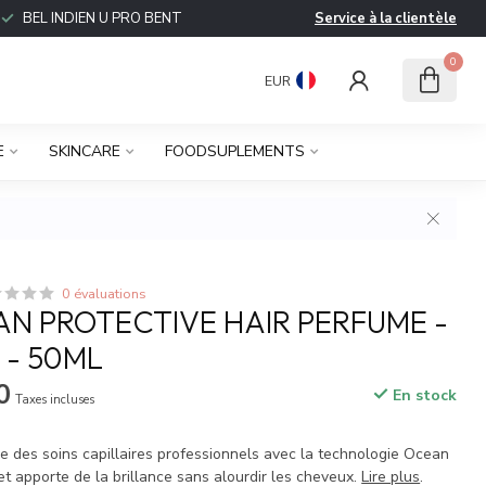
BEL INDIEN U PRO BENT
Service à la clientèle
0
EUR
E
SKINCARE
FOODSUPLEMENTS
0 évaluations
N PROTECTIVE HAIR PERFUME -
 - 50ML
0
En stock
Taxes incluses
es soins capillaires professionnels avec la technologie Ocean
ie et apporte de la brillance sans alourdir les cheveux.
Lire plus
.