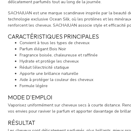
délicatement parfumés tout au long de la journée.
SACHAJUAN est une marque scandinave inspirée par la beauté de l
technologie exclusive Ocean Silk, où les protéines et les minérau
renforcent les cheveux. SACHAJUAN associe style et efficacité pou
CARACTÉRISTIQUES PRINCIPALES
Convient à tous les types de cheveux
Parfum élégant Bois Noir
Fragrance boisée, chaleureuse et raffinée
Hydrate et protège les cheveux
Réduit l’électricité statique
Apporte une brillance naturelle
Aide à protéger la couleur des cheveux
Formule légère
MODE D'EMPLOI
Vaporisez uniformément sur cheveux secs à courte distance. Renou
vos envies pour raviver le parfum et apporter davantage de brilla
RÉSULTAT
Les cheveux sont délicatement parfumés, plus brillants, mieux pro