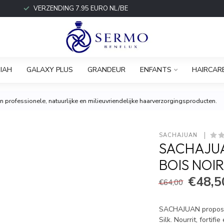
VERZENDING 7.95 EURO NL/BE
IAH
GALAXY PLUS
GRANDEUR
ENFANTS
HAIRCAR
 professionele, natuurlijke en milieuvriendelijke haarverzorgingsproducten.
SACHAJUAN 
SACHAJUA
BOIS NOIR
€48,5
€64,00
SACHAJUAN propose d
Silk. Nourrit, fortif