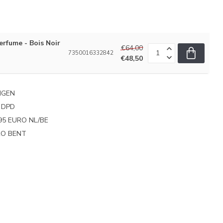
erfume - Bois Noir
€64,00
7350016332842
€48,50
NGEN
 DPD
95 EURO NL/BE
PRO BENT