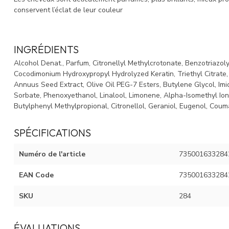
conservent l’éclat de leur couleur
INGRÉDIENTS
Alcohol Denat., Parfum, Citronellyl Methylcrotonate, Benzotriazol
Cocodimonium Hydroxypropyl Hydrolyzed Keratin, Triethyl Citrate, 
Annuus Seed Extract, Olive Oil PEG-7 Esters, Butylene Glycol, Im
Sorbate, Phenoxyethanol, Linalool, Limonene, Alpha-Isomethyl Ion
Butylphenyl Methylpropional, Citronellol, Geraniol, Eugenol, Couma
SPÉCIFICATIONS
Numéro de l'article
735001633284
EAN Code
735001633284
SKU
284
ÉVALUATIONS