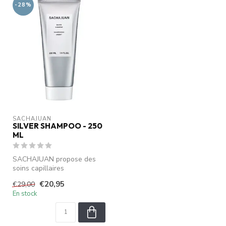
-28%
SACHAJUAN 
SILVER SHAMPOO - 250
ML
SACHAJUAN propose des
soins capillaires
professionnels avec la
€20,95
€29,00
technologie Ocean...
En stock