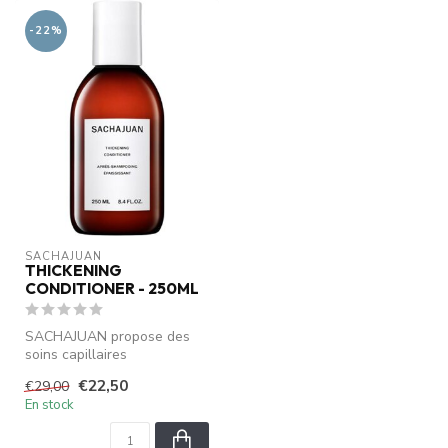
-22%
SACHAJUAN 
THICKENING
CONDITIONER - 250ML
SACHAJUAN propose des
soins capillaires
professionnels avec la
€22,50
€29,00
technologie Ocean...
En stock