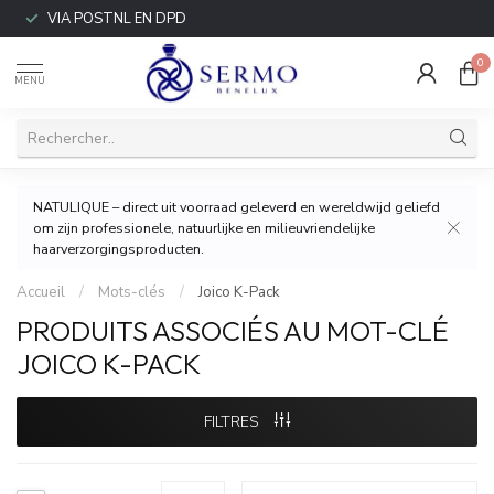
VIA POSTNL EN DPD
0
MENU
NATULIQUE – direct uit voorraad geleverd en wereldwijd geliefd
om zijn professionele, natuurlijke en milieuvriendelijke
haarverzorgingsproducten.
Accueil
/
Mots-clés
/
Joico K-Pack
PRODUITS ASSOCIÉS AU MOT-CLÉ
JOICO K-PACK
FILTRES