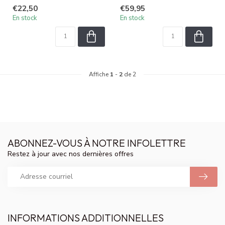
douceur et apporte une br...
intensément et ...
€22,50
€59,95
En stock
En stock
Affiche
1
-
2
de 2
ABONNEZ-VOUS À NOTRE INFOLETTRE
Restez à jour avec nos dernières offres
INFORMATIONS ADDITIONNELLES