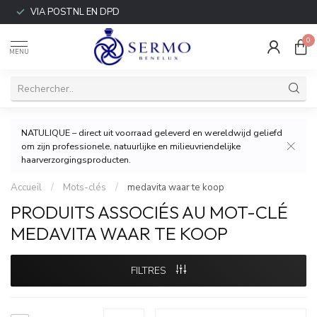
VIA POSTNL EN DPD
0
MENU
NATULIQUE – direct uit voorraad geleverd en wereldwijd geliefd
om zijn professionele, natuurlijke en milieuvriendelijke
haarverzorgingsproducten.
Accueil
/
Mots-clés
/
medavita waar te koop
PRODUITS ASSOCIÉS AU MOT-CLÉ
MEDAVITA WAAR TE KOOP
FILTRES