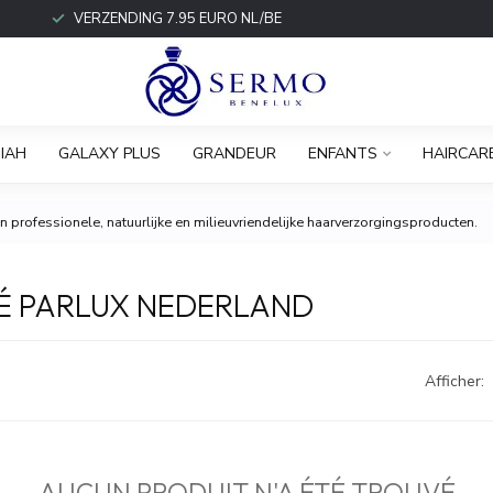
VERZENDING 7.95 EURO NL/BE
IAH
GALAXY PLUS
GRANDEUR
ENFANTS
HAIRCAR
 professionele, natuurlijke en milieuvriendelijke haarverzorgingsproducten.
LÉ PARLUX NEDERLAND
Afficher:
AUCUN PRODUIT N'A ÉTÉ TROUVÉ