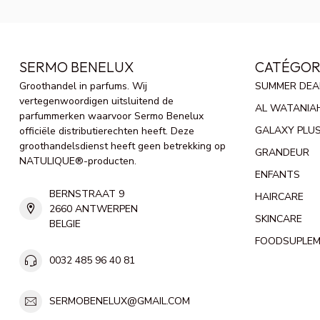
SERMO BENELUX
CATÉGOR
Groothandel in parfums. Wij
SUMMER DEA
vertegenwoordigen uitsluitend de
AL WATANIA
parfummerken waarvoor Sermo Benelux
GALAXY PLU
officiële distributierechten heeft. Deze
groothandelsdienst heeft geen betrekking op
GRANDEUR
NATULIQUE®-producten.
ENFANTS
BERNSTRAAT 9
HAIRCARE
2660 ANTWERPEN
SKINCARE
BELGIE
FOODSUPLE
0032 485 96 40 81
SERMOBENELUX@GMAIL.COM