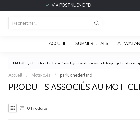
VIA POSTNL EN DPD
ACCUEIL
SUMMER DEALS
AL WATAN
NATULIQUE – direct uit voorraad geleverd en wereldwijd geliefd om zijn
Accueil
/
Mots-clés
/
parlux nederland
PRODUITS ASSOCIÉS AU MOT-C
0
Produits