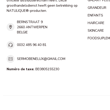
GALAXY PLU
officiële distributierechten heeft. Deze
groothandelsdienst heeft geen betrekking op
GRANDEUR
NATULIQUE®-producten.
ENFANTS
BERNSTRAAT 9
HAIRCARE
2660 ANTWERPEN
SKINCARE
BELGIE
FOODSUPLE
0032 485 96 40 81
SERMOBENELUX@GMAIL.COM
Numéro de taxe:
BE0805155230