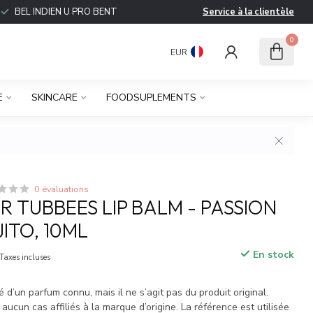
BEL INDIEN U PRO BENT
Service à la clientèle
0
EUR
E
SKINCARE
FOODSUPLEMENTS
0 évaluations
 TUBBEES LIP BALM - PASSION
ITO, 10ML
En stock
Taxes incluses
é d’un parfum connu, mais il ne s’agit pas du produit original.
cun cas affiliés à la marque d’origine. La référence est utilisée