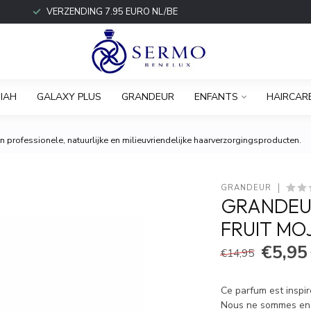
VERZENDING 7.95 EURO NL/BE
IAH
GALAXY PLUS
GRANDEUR
ENFANTS
HAIRCAR
 professionele, natuurlijke en milieuvriendelijke haarverzorgingsproducten.
GRANDEUR
GRANDEUR
FRUIT MOJ
€5,95
€14,95
Ce parfum est inspir
Nous ne sommes en au