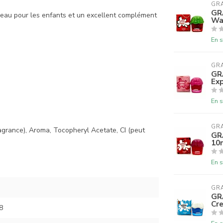
GR
GR
adeau pour les enfants et un excellent complément
Wa
En s
GR
GR
Exp
En s
GR
ragrance), Aroma, Tocopheryl Acetate, CI (peut
GR
10
En s
GR
GR
Cr
8