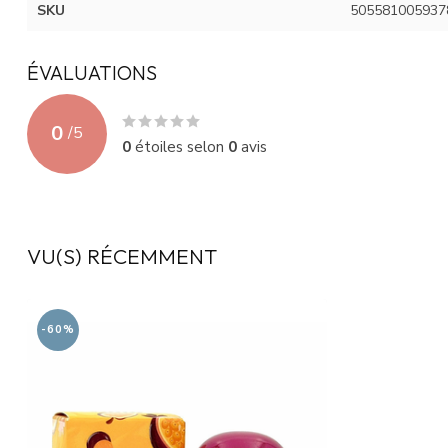
SKU
505581005937
ÉVALUATIONS
0
/
5
0
étoiles selon
0
avis
VU(S) RÉCEMMENT
-60%