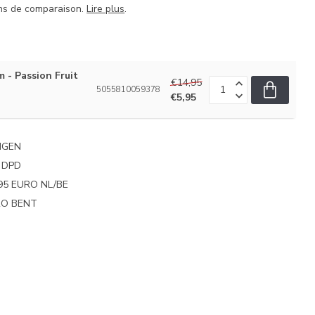
ins de comparaison.
Lire plus
.
 - Passion Fruit
€14,95
5055810059378
€5,95
NGEN
 DPD
95 EURO NL/BE
PRO BENT