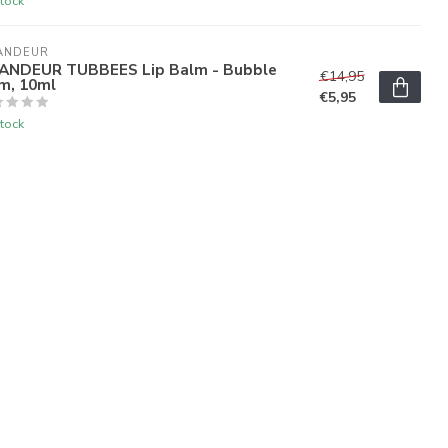
tock
ANDEUR
ANDEUR TUBBEES Lip Balm - Bubble
€14,95
m, 10ml
€5,95
tock