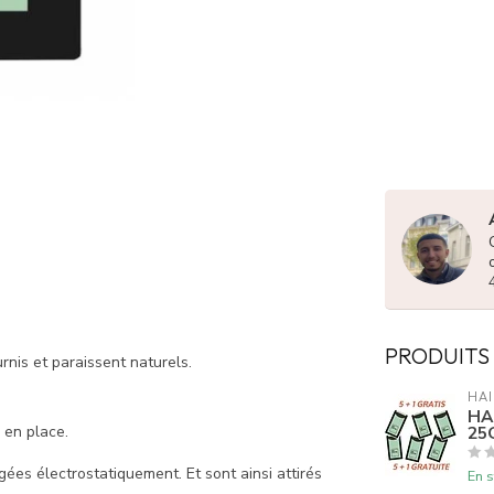
PRODUITS
nis et paraissent naturels.
HAI
HA
25G
 en place.
ées électrostatiquement. Et sont ainsi attirés
En s