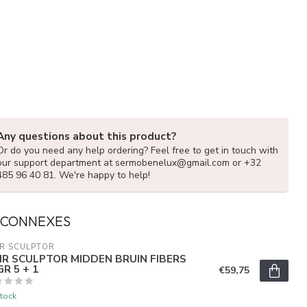
Any questions about this product?
Or do you need any help ordering? Feel free to get in touch with
our support department at
sermobenelux@gmail.com
or +32
485 96 40 81. We're happy to help!
 CONNEXES
R SCULPTOR
IR SCULPTOR MIDDEN BRUIN FIBERS
R 5 + 1
€59,75
tock