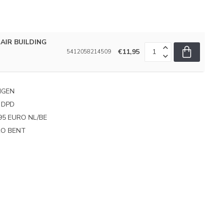
AIR BUILDING
€11,95
5412058214509
NGEN
 DPD
95 EURO NL/BE
PRO BENT