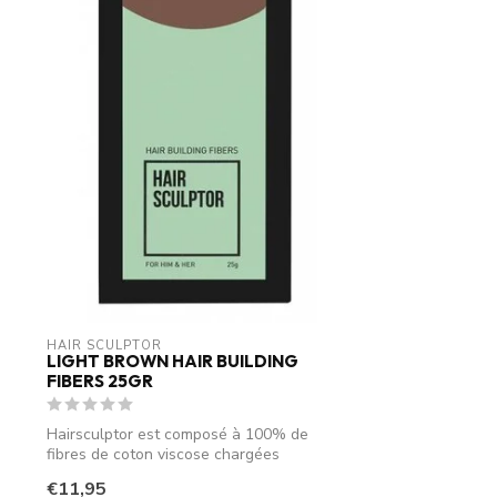
HAIR SCULPTOR
LIGHT BROWN HAIR BUILDING
FIBERS 25GR
Hairsculptor est composé à 100% de
fibres de coton viscose chargées
électrostati...
€11,95