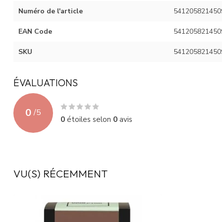
Numéro de l'article
541205821450
EAN Code
541205821450
SKU
541205821450
ÉVALUATIONS
0
/
5
0
étoiles selon
0
avis
VU(S) RÉCEMMENT