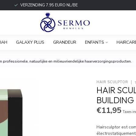
VERZENDING 7.95 EURO NL/BE
IAH
GALAXY PLUS
GRANDEUR
ENFANTS
HAIRCAR
 professionele, natuurlijke en milieuvriendelijke haarverzorgingsproducten.
HAIR SCULPTOR
HAIR SCU
BUILDING
€11,95
Taxes in
Hairsculptor est co
électrostatiquement