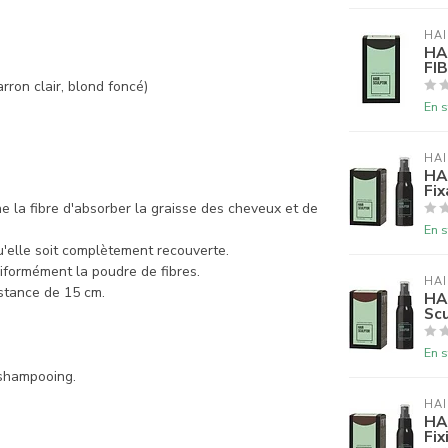
HAI
HA
FI
rron clair, blond foncé)
En s
HAI
HA
Fix
 la fibre d'absorber la graisse des cheveux et de
En s
u'elle soit complètement recouverte.
iformément la poudre de fibres.
HAI
istance de 15 cm.
HA
Scu
En s
 shampooing.
HAI
HA
Fix