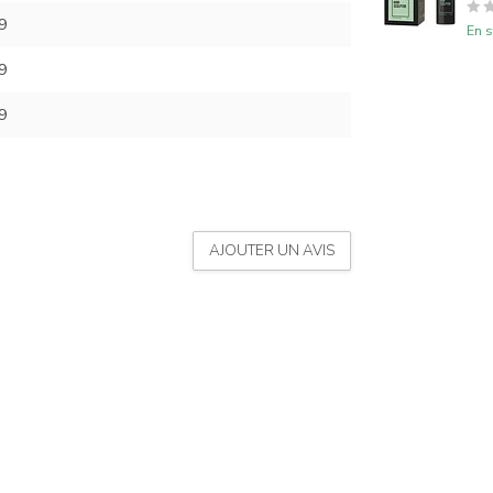
9
En s
9
9
AJOUTER UN AVIS