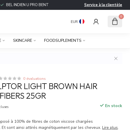
BEL INDIEN U PRO BENT
Service à la clientèle
0
EUR
E
SKINCARE
FOODSUPLEMENTS
0 évaluations
LPTOR LIGHT BROWN HAIR
 FIBERS 25GR
En stock
cluses
mposé à 100% de fibres de coton viscose chargées
. Et sont ainsi attirés magnétiquement par les cheveux.
Lire plus
.