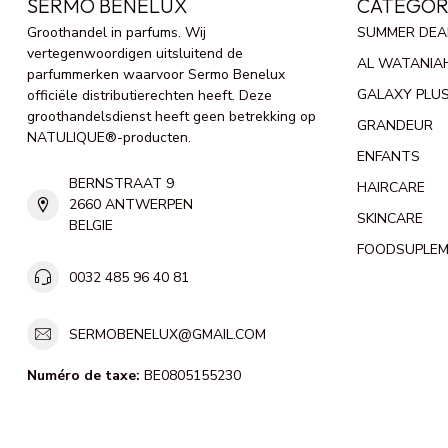
SERMO BENELUX
CATÉGOR
Groothandel in parfums. Wij
SUMMER DEA
vertegenwoordigen uitsluitend de
AL WATANIA
parfummerken waarvoor Sermo Benelux
GALAXY PLU
officiële distributierechten heeft. Deze
groothandelsdienst heeft geen betrekking op
GRANDEUR
NATULIQUE®-producten.
ENFANTS
BERNSTRAAT 9
HAIRCARE
2660 ANTWERPEN
SKINCARE
BELGIE
FOODSUPLE
0032 485 96 40 81
SERMOBENELUX@GMAIL.COM
Numéro de taxe:
BE0805155230