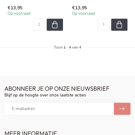
a...
afkomstig zijn van de
€13,95
€13,95
amandel in ...
Op voorraad
Op voorraad
Toon
1
-
4
van 4
ABONNEER JE OP ONZE NIEUWSBRIEF
Blijf op de hoogte over onze laatste acties
MEER INFORMATIE