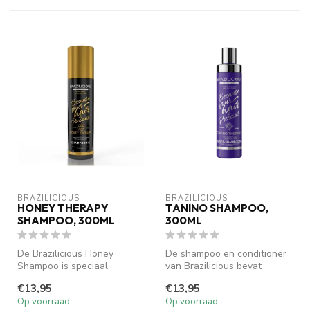
BRAZILICIOUS
BRAZILICIOUS
HONEY THERAPY
TANINO SHAMPOO,
SHAMPOO, 300ML
300ML
De Brazilicious Honey
De shampoo en conditioner
Shampoo is speciaal
van Brazilicious bevat
ontwikkeld voor het
druivenextracten en Tanino.
€13,95
€13,95
onderhoud van een ...
Op voorraad
Op voorraad