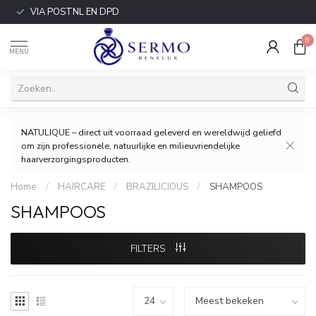
VIA POSTNL EN DPD
0
MENU
NATULIQUE – direct uit voorraad geleverd en wereldwijd geliefd
om zijn professionele, natuurlijke en milieuvriendelijke
haarverzorgingsproducten.
Home
/
HAIRCARE
/
BRAZILICIOUS
/
SHAMPOOS
SHAMPOOS
FILTERS