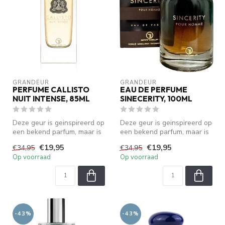
GRANDEUR
GRANDEUR
PERFUME CALLISTO
EAU DE PERFUME
NUIT INTENSE, 85ML
SINECERITY, 100ML
Deze geur is geinspireerd op
Deze geur is geinspireerd op
een bekend parfum, maar is
een bekend parfum, maar is
geen origineel. We zijn ...
geen origineel. We zijn ...
€19,95
€19,95
€34,95
€34,95
Op voorraad
Op voorraad
-43%
-43%