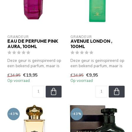
GRANDEUR
GRANDEUR
EAU DE PERFUME PINK
AVENUE LONDON ,
AURA, 100ML
100ML
Deze geur is geinspireerd op
Deze geur is geinspireerd op
een bekend parfum, maar is
een bekend parfum, maar is
geen origineel. We zijn ...
geen origineel. We zijn ...
€19,95
€9,95
€34,95
€34,95
Op voorraad
Op voorraad
-43%
-43%