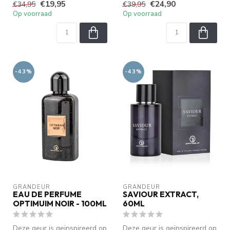
€19,95
€24,90
€34,95
€39,95
Op voorraad
Op voorraad
-43%
-43%
GRANDEUR
GRANDEUR
EAU DE PERFUME
SAVIOUR EXTRACT,
OPTIMUIM NOIR - 100ML
60ML
Deze geur is geinspireerd op
Deze geur is geinspireerd op