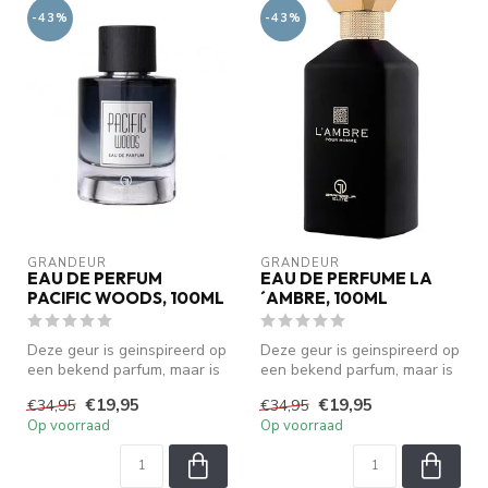
-43%
-43%
GRANDEUR
GRANDEUR
EAU DE PERFUM
EAU DE PERFUME LA
PACIFIC WOODS, 100ML
´AMBRE, 100ML
Deze geur is geinspireerd op
Deze geur is geinspireerd op
een bekend parfum, maar is
een bekend parfum, maar is
geen origineel. We zijn ...
geen origineel. We zijn ...
€19,95
€19,95
€34,95
€34,95
Op voorraad
Op voorraad