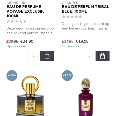
GRANDEUR
GRANDEUR
EAU DE PERFUME
EAU DE PERFUM TRIBAL
VOYAGE EXCLUSIF,
BLUE, 100ML
100ML
Deze geur is geinspireerd op
Deze geur is geinspireerd op
een bekend parfum, maar is
een bekend parfum, maar is
geen origineel. We zijn ...
geen origineel. We zijn ...
€24,90
€19,95
€39,95
€34,95
Op voorraad
Op voorraad
-43%
-43%