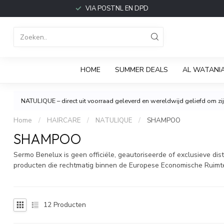
VIA POSTNL EN DPD
HOME
SUMMER DEALS
AL WATANI
NATULIQUE – direct uit voorraad geleverd en wereldwijd geliefd om zijn
Home
/
HAIRCARE
/
NATULIQUE
/
SHAMPOO
SHAMPOO
Sermo Benelux is geen officiële, geautoriseerde of exclusieve 
producten die rechtmatig binnen de Europese Economische Ruimt
12
Producten