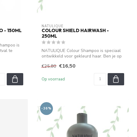
NATULIQUE
O - 150ML
COLOUR SHIELD HAIRWASH -
250ML
hampoo is
tval te
NATULIQUE Colour Shampoo is speciaal
ontwikkeld voor gekleurd haar. Ben je op
zo...
€16,50
€25,80
Op voorraad
-36%