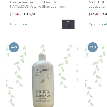
Geef je haar een boost met de
NATULIQUE 
NATULIQUE Volume Shampoo – een
speciaal on
milde, reinigende s...
helpen...
€16,50
€4
€23,00
€69,95
Op voorraad
Op voorraad
-44%
-28%