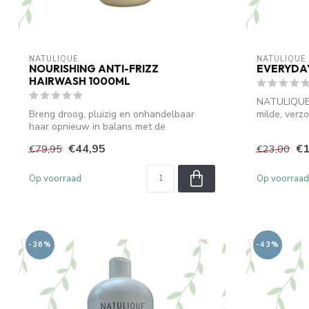
NATULIQUE
NATULIQUE
NOURISHING ANTI-FRIZZ
EVERYDAY
HAIRWASH 1000ML
NATULIQUE 
Breng droog, pluizig en onhandelbaar
milde, verz
haar opnieuw in balans met de
is o...
NATULIQUE Nou...
€44,95
€1
€79,95
€23,00
Op voorraad
Op voorraad
-36%
-43%