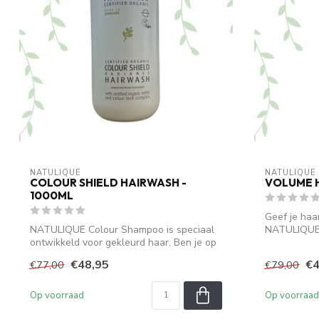
NATULIQUE
NATULIQUE
COLOUR SHIELD HAIRWASH -
VOLUME H
1000ML
Geef je haa
NATULIQUE Colour Shampoo is speciaal
NATULIQUE
ontwikkeld voor gekleurd haar. Ben je op
milde, reinig
zo...
€48,95
€4
€77,00
€79,00
Op voorraad
Op voorraad