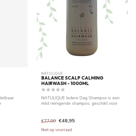
NATULIQUE
BALANCE SCALP CALMING
HAIRWASH - 1000ML
delbaar
NATULIQUE Iedere Dag Shampoo is een
e
mild reinigende shampoo, geschikt voor
dagel...
€48,95
€77,00
Niet op voorraad