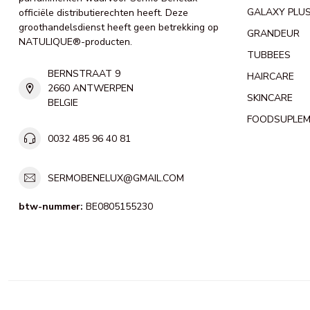
GALAXY PLU
officiële distributierechten heeft. Deze
groothandelsdienst heeft geen betrekking op
GRANDEUR
NATULIQUE®-producten.
TUBBEES
BERNSTRAAT 9
HAIRCARE
2660 ANTWERPEN
SKINCARE
BELGIE
FOODSUPLE
0032 485 96 40 81
SERMOBENELUX@GMAIL.COM
btw-nummer:
BE0805155230