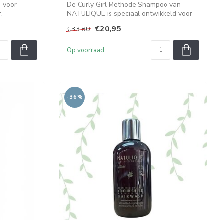
 voor
De Curly Girl Methode Shampoo van
.
NATULIQUE is speciaal ontwikkeld voor
mensen m...
€20,95
€33,80
Op voorraad
-36%