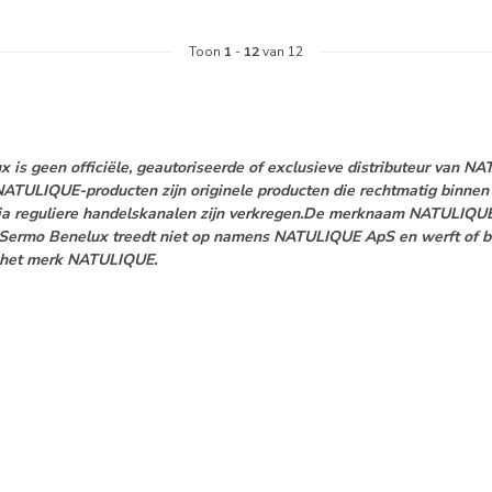
Toon
1
-
12
van 12
 is geen officiële, geautoriseerde of exclusieve distributeur van 
TULIQUE-producten zijn originele producten die rechtmatig binnen 
ia reguliere handelskanalen zijn verkregen.De merknaam NATULIQUE®
. Sermo Benelux treedt niet op namens NATULIQUE ApS en werft of b
r het merk NATULIQUE.