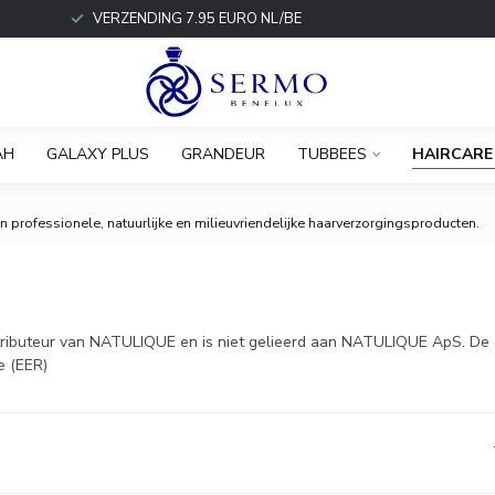
VERZENDING 7.95 EURO NL/BE
AH
GALAXY PLUS
GRANDEUR
TUBBEES
HAIRCARE
 professionele, natuurlijke en milieuvriendelijke haarverzorgingsproducten.
distributeur van NATULIQUE en is niet gelieerd aan NATULIQUE ApS. D
e (EER)