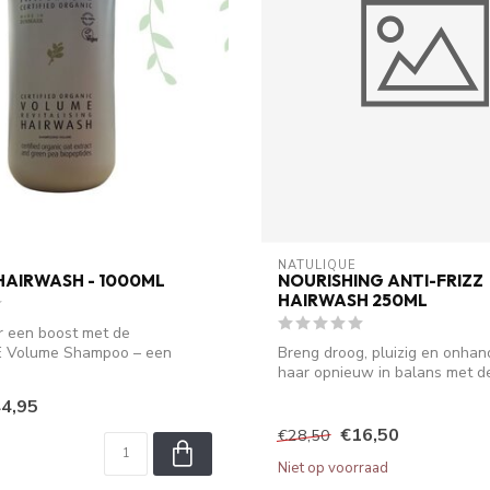
NATULIQUE
AIRWASH - 1000ML
NOURISHING ANTI-FRIZZ
HAIRWASH 250ML
r een boost met de
 Volume Shampoo – een
Breng droog, pluizig en onhan
ende s...
haar opnieuw in balans met d
NATULIQUE Nou...
4,95
€16,50
€28,50
Niet op voorraad