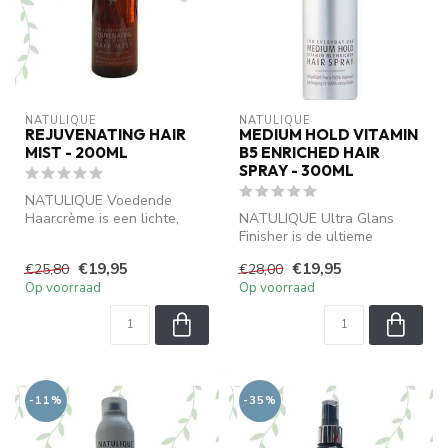
NATULIQUE
NATULIQUE
REJUVENATING HAIR
MEDIUM HOLD VITAMIN
MIST - 200ML
B5 ENRICHED HAIR
SPRAY - 300ML
NATULIQUE Voedende
Haarcrème is een lichte,
NATULIQUE Ultra Glans
niet-vette leave-in crème
Finisher is de ultieme
die het ha...
afsluiter voor elk kapsel.
€19,95
€19,95
€25,80
€28,00
Deze lic...
Op voorraad
Op voorraad
-11%
-35%