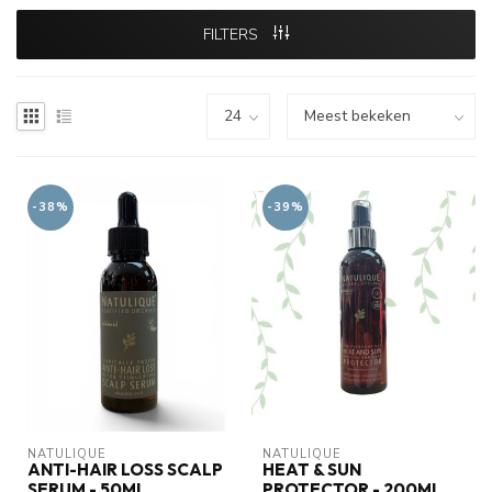
FILTERS
-38%
-39%
NATULIQUE
NATULIQUE
ANTI-HAIR LOSS SCALP
HEAT & SUN
SERUM - 50ML
PROTECTOR - 200ML