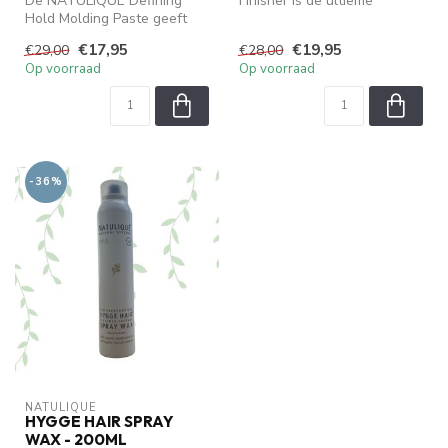
De NATULIQUE Defining
Finisher is de ultieme
Hold Molding Paste geeft
afsluiter voor elk kapsel.
het haar direct meer body
Deze lic...
€17,95
€19,95
€29,00
€28,00
en volu...
Op voorraad
Op voorraad
-36%
NATULIQUE
HYGGE HAIR SPRAY
WAX - 200ML