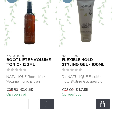
NATULIQUE
NATULIQUE
ROOT LIFTER VOLUME
FLEXIBLE HOLD
TONIC - 150ML
STYLING GEL - 100ML
NATULIQUE Root Lifter
De NATULIQUE Flexible
Volume Tonic is een
Hold Styling Gel geeft je
gecertificeerde biologische
haar volume, definitie en
€16,50
€17,95
€25,80
€28,00
haartonic ...
langdu...
Op voorraad
Op voorraad