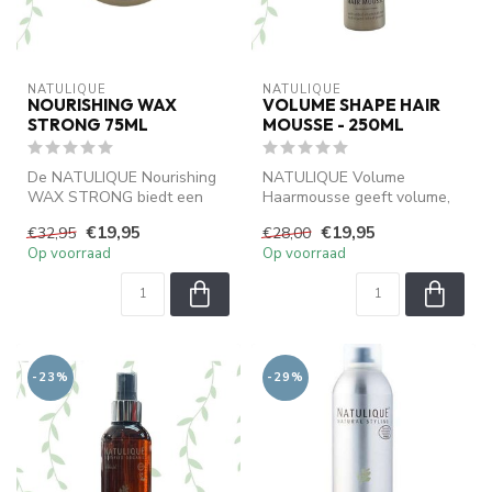
NATULIQUE
NATULIQUE
NOURISHING WAX
VOLUME SHAPE HAIR
STRONG 75ML
MOUSSE - 250ML
De NATULIQUE Nourishing
NATULIQUE Volume
WAX STRONG biedt een
Haarmousse geeft volume,
krachtige hold voor stijlvol
stevigheid, glans en
€19,95
€19,95
€32,95
€28,00
en lan...
verzorging. Gespl...
Op voorraad
Op voorraad
-23%
-29%