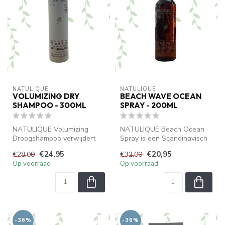
NATULIQUE
NATULIQUE
VOLUMIZING DRY
BEACH WAVE OCEAN
SHAMPOO - 300ML
SPRAY - 200ML
NATULIQUE Volumizing
NATULIQUE Beach Ocean
Droogshampoo verwijdert
Spray is een Scandinavisch
effectief overtollig talg, vuil
geïnspireerde stylingspray
€24,95
€20,95
€28,00
€32,00
en ...
verr...
Op voorraad
Op voorraad
-36%
-36%