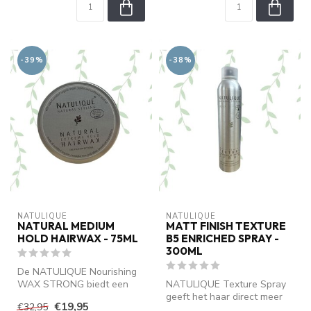
-39%
-38%
NATULIQUE
NATULIQUE
NATURAL MEDIUM
MATT FINISH TEXTURE
HOLD HAIRWAX - 75ML
B5 ENRICHED SPRAY -
300ML
De NATULIQUE Nourishing
WAX STRONG biedt een
NATULIQUE Texture Spray
krachtige hold voor stijlvol
geeft het haar direct meer
€19,95
€32,95
en lan...
volume, zachte definitie en