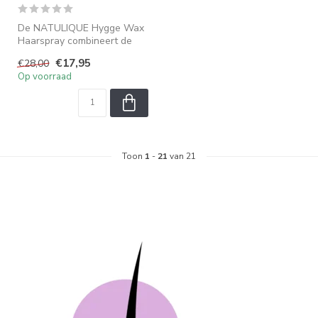
De NATULIQUE Hygge Wax
Haarspray combineert de
voordelen van een wax met
€17,95
€28,00
het gem...
Op voorraad
Toon
1
-
21
van 21