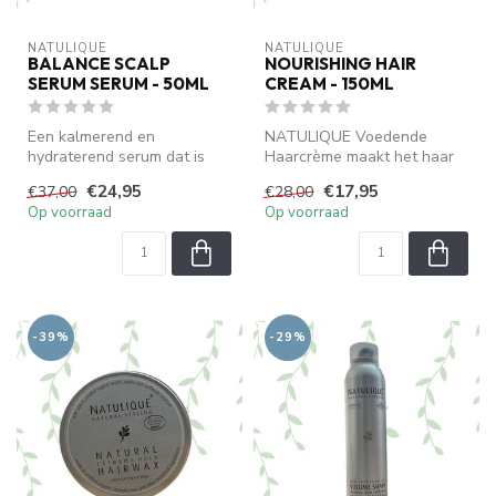
NATULIQUE
NATULIQUE
BALANCE SCALP
NOURISHING HAIR
SERUM SERUM - 50ML
CREAM - 150ML
Een kalmerend en
NATULIQUE Voedende
hydraterend serum dat is
Haarcrème maakt het haar
ontwikkeld voor een
zijdezacht, behoudt de
€24,95
€17,95
€37,00
€28,00
geïrriteerde, jeuk...
natuurlijke v...
Op voorraad
Op voorraad
-39%
-29%