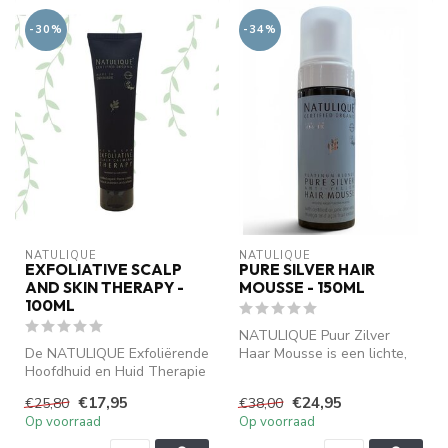
-30%
-34%
NATULIQUE
NATULIQUE
EXFOLIATIVE SCALP
PURE SILVER HAIR
AND SKIN THERAPY -
MOUSSE - 150ML
100ML
NATULIQUE Puur Zilver
De NATULIQUE Exfoliërende
Haar Mousse is een lichte,
Hoofdhuid en Huid Therapie
verzorgende leave-in
is speciaal ontwikkeld om
mousse die...
€17,95
€24,95
€25,80
€38,00
d...
Op voorraad
Op voorraad