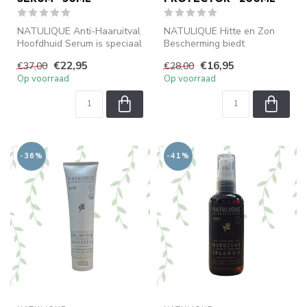
NATULIQUE Anti-Haaruitval
NATULIQUE Hitte en Zon
Hoofdhuid Serum is speciaal
Bescherming biedt
ontwikkeld om haaruitval t...
langdurige bescherming
€22,95
€16,95
€37,00
€28,00
tegen föhn, stij...
Op voorraad
Op voorraad
-36%
-41%