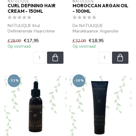
NATULIQUE
NATULIQUE
CURL DEFINING HAIR
MOROCCAN ARGAN OIL
CREAM - 150ML
- 100ML
NATULIQUE Krul
De NATULIQUE
Definiërende Haarcrème
Marokkaanse Arganolie
ondersteunt en definieert
hydrateert intens, temt
€17,95
€18,95
€28,00
€32,00
krullen, werkt e...
pluizig haar en voork...
Op voorraad
Op voorraad
-33%
-36%