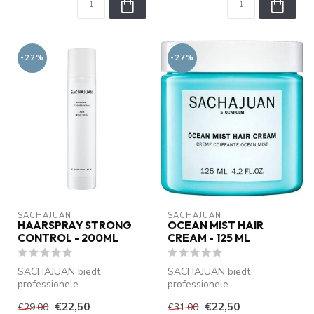
-22%
-27%
SACHAJUAN 
SACHAJUAN 
HAARSPRAY STRONG
OCEAN MIST HAIR
CONTROL - 200ML
CREAM - 125 ML
SACHAJUAN biedt
SACHAJUAN biedt
professionele
professionele
haarverzorging met Ocean
haarverzorging met Ocean
€22,50
€22,50
€29,00
€31,00
Silk Technology. Verzorgt...
Silk Technology. Verzorgt...