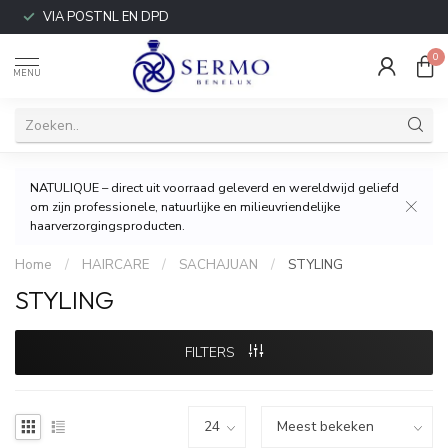
VIA POSTNL EN DPD
0
MENU
NATULIQUE – direct uit voorraad geleverd en wereldwijd geliefd
om zijn professionele, natuurlijke en milieuvriendelijke
haarverzorgingsproducten.
Home
/
HAIRCARE
/
SACHAJUAN
/
STYLING
STYLING
FILTERS