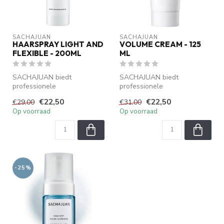
SACHAJUAN 
SACHAJUAN 
HAARSPRAY LIGHT AND
VOLUME CREAM - 125
FLEXIBLE - 200ML
ML
SACHAJUAN biedt
SACHAJUAN biedt
professionele
professionele
haarverzorging met Ocean
haarverzorging met Ocean
€22,50
€22,50
€29,00
€31,00
Silk Technology. Verzorgt...
Silk Technology. Verzorgt...
Op voorraad
Op voorraad
-25%