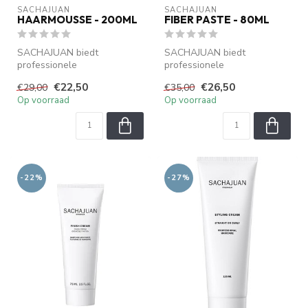
SACHAJUAN 
SACHAJUAN 
HAARMOUSSE - 200ML
FIBER PASTE - 80ML
SACHAJUAN biedt
SACHAJUAN biedt
professionele
professionele
haarverzorging met Ocean
haarverzorging met Ocean
€22,50
€26,50
€29,00
€35,00
Silk Technology. Verzorgt...
Silk Technology. Verzorgt...
Op voorraad
Op voorraad
-22%
-27%