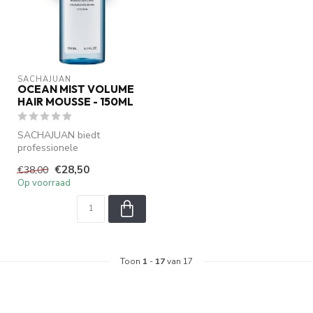
SACHAJUAN 
OCEAN MIST VOLUME
HAIR MOUSSE - 150ML
SACHAJUAN biedt
professionele
haarverzorging met Ocean
€28,50
€38,00
Silk Technology. Verzorgt...
Op voorraad
Toon
1
-
17
van 17