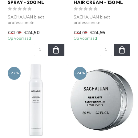
SPRAY - 200 ML
HAIR CREAM - 150 ML
SACHAJUAN biedt
SACHAJUAN biedt
professionele
professionele
haarverzorging met Ocean
haarverzorging met Ocean
€24,50
€24,95
€31,00
€34,00
Silk Technology. Verzorgt...
Silk Technology. Verzorgt...
Op voorraad
Op voorraad
-22%
-24%