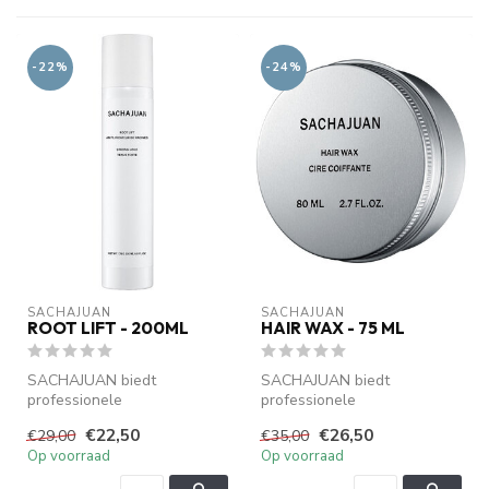
-22%
-24%
SACHAJUAN 
SACHAJUAN 
ROOT LIFT - 200ML
HAIR WAX - 75 ML
SACHAJUAN biedt
SACHAJUAN biedt
professionele
professionele
haarverzorging met Ocean
haarverzorging met Ocean
€22,50
€26,50
€29,00
€35,00
Silk Technology. Verzorgt...
Silk Technology. Verzorgt...
Op voorraad
Op voorraad