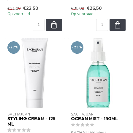
haarverzorging met Ocean
Silk Technology. Verzorgt...
€22,50
€26,50
€31,00
€35,00
Silk Technology. Verzorgt...
Op voorraad
Op voorraad
-27%
-23%
SACHAJUAN 
SACHAJUAN 
STYLING CREAM - 125
OCEAN MIST - 150ML
ML
SACHAJUAN biedt