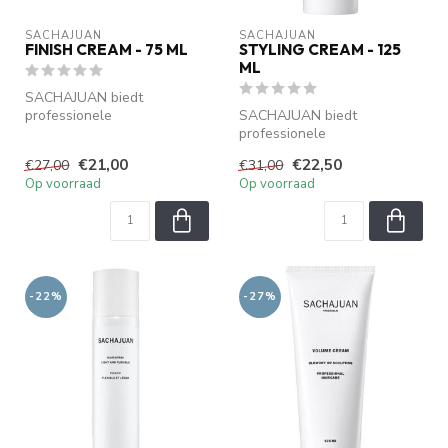
SACHAJUAN 
SACHAJUAN 
FINISH CREAM - 75 ML
STYLING CREAM - 125
ML
SACHAJUAN biedt
professionele
SACHAJUAN biedt
haarverzorging met Ocean
professionele
Silk Technology. Verzorgt...
haarverzorging met Ocean
€21,00
€22,50
€27,00
€31,00
Silk Technology. Verzorgt...
Op voorraad
Op voorraad
-22%
-27%