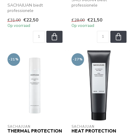
SACHAJUAN biedt
professionele
professionele
haarverzorging met Ocean
haarverzorging met Ocean
Silk Technology. Verzorgt...
€22,50
€21,50
€31,00
€28,00
Silk Technology. Verzorgt...
Op voorraad
Op voorraad
-21%
-27%
SACHAJUAN 
SACHAJUAN 
THERMAL PROTECTION
HEAT PROTECTION