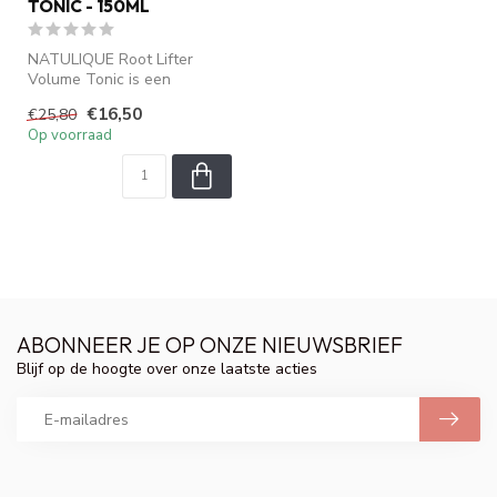
TONIC - 150ML
NATULIQUE Root Lifter
Volume Tonic is een
gecertificeerde biologische
€16,50
€25,80
haartonic ...
Op voorraad
ABONNEER JE OP ONZE NIEUWSBRIEF
Blijf op de hoogte over onze laatste acties