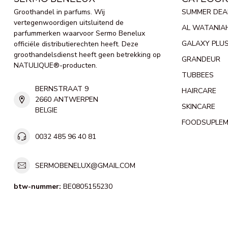
Groothandel in parfums. Wij
SUMMER DEA
vertegenwoordigen uitsluitend de
AL WATANIA
parfummerken waarvoor Sermo Benelux
GALAXY PLU
officiële distributierechten heeft. Deze
groothandelsdienst heeft geen betrekking op
GRANDEUR
NATULIQUE®-producten.
TUBBEES
BERNSTRAAT 9
HAIRCARE
2660 ANTWERPEN
SKINCARE
BELGIE
FOODSUPLE
0032 485 96 40 81
SERMOBENELUX@GMAIL.COM
btw-nummer:
BE0805155230