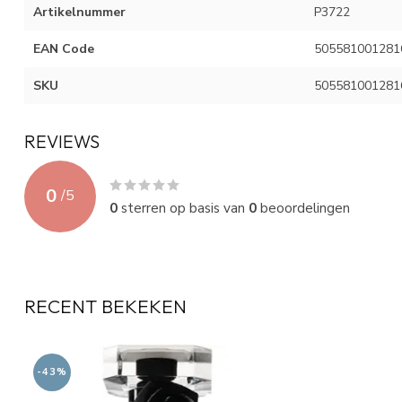
Artikelnummer
P3722
EAN Code
505581001281
SKU
505581001281
REVIEWS
0
/
5
0
sterren op basis van
0
beoordelingen
RECENT BEKEKEN
-43%