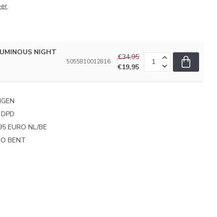
eer
.
 LUMINOUS NIGHT
€34,95
5055810012816
€19,95
NGEN
 DPD
95 EURO NL/BE
PRO BENT