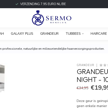
VERZENDING 7.95 EURO NL/BE
AH
GALAXY PLUS
GRANDEUR
TUBBEES
HAIRCARE
 professionele, natuurlijke en milieuvriendelijke haarverzorgingsproducten.
GRANDEUR
GRANDEUR
NIGHT - 
€19,9
€34,95
Deze geur is geinsp
geen enkele manier g