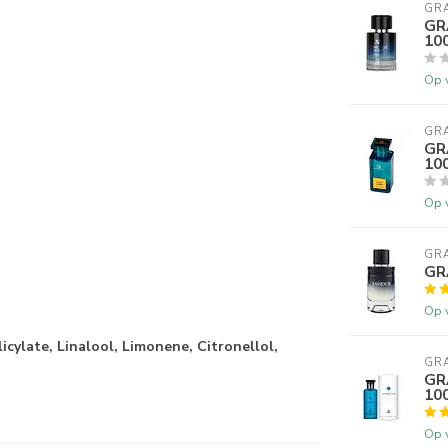
GR
GR
10
Op 
GR
GR
10
Op 
GR
GR
Op 
icylate, Linalool, Limonene, Citronellol,
GR
GR
10
Op 