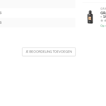
GR
GR
6
- 
6
Op 
JE BEOORDELING TOEVOEGEN