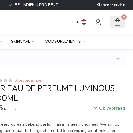
BEL INDIEN U PRO BENT
Klantenservice
0
EUR
SKINCARE
FOODSUPLEMENTS
0 beoordelingen
 EAU DE PERFUME LUMINOUS
100ML
5
Op voorraad
Incl. btw
ireerd op een bekend parfum, maar is geen origineel. We zijn op
elieerd aan het originele merk. De verwijzing dient enkel ter