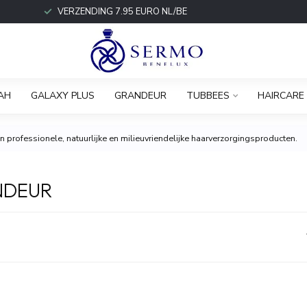
VERZENDING 7.95 EURO NL/BE
AH
GALAXY PLUS
GRANDEUR
TUBBEES
HAIRCARE
 professionele, natuurlijke en milieuvriendelijke haarverzorgingsproducten.
NDEUR