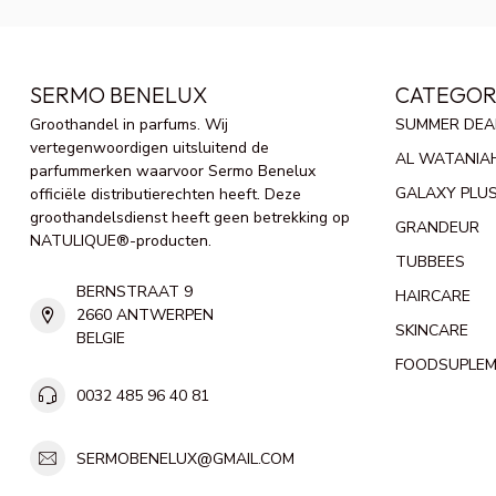
SERMO BENELUX
CATEGOR
Groothandel in parfums. Wij
SUMMER DEA
vertegenwoordigen uitsluitend de
AL WATANIA
parfummerken waarvoor Sermo Benelux
GALAXY PLU
officiële distributierechten heeft. Deze
groothandelsdienst heeft geen betrekking op
GRANDEUR
NATULIQUE®-producten.
TUBBEES
BERNSTRAAT 9
HAIRCARE
2660 ANTWERPEN
SKINCARE
BELGIE
FOODSUPLE
0032 485 96 40 81
SERMOBENELUX@GMAIL.COM