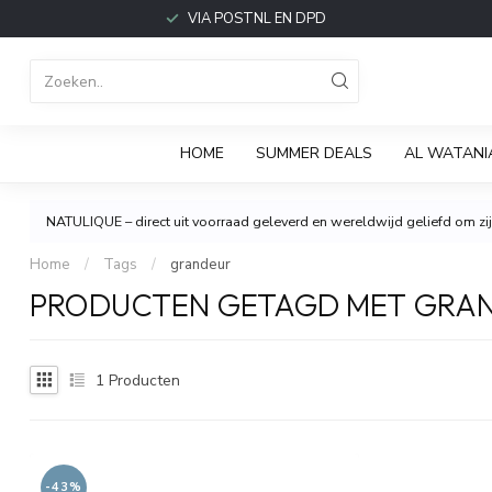
VIA POSTNL EN DPD
HOME
SUMMER DEALS
AL WATANI
NATULIQUE – direct uit voorraad geleverd en wereldwijd geliefd om zijn
Home
/
Tags
/
grandeur
PRODUCTEN GETAGD MET GRA
1
Producten
-43%