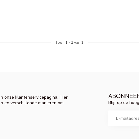
Toon
1
-
1
van 1
ABONNEER
n onze klantenservicepagina. Hier
Blijf op de hoo
en en verschillende manieren om