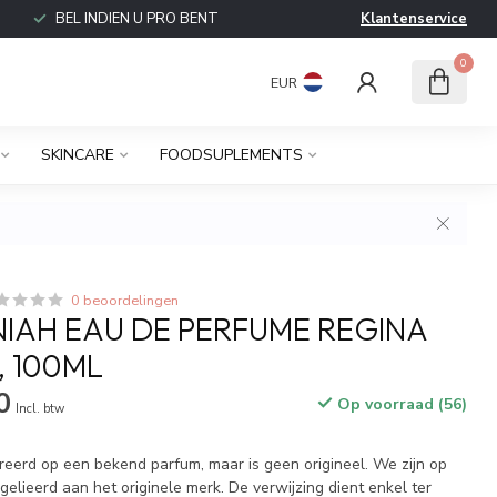
BEL INDIEN U PRO BENT
Klantenservice
0
EUR
SKINCARE
FOODSUPLEMENTS
0 beoordelingen
IAH EAU DE PERFUME REGINA
 100ML
0
Op voorraad (56)
Incl. btw
ireerd op een bekend parfum, maar is geen origineel. We zijn op
elieerd aan het originele merk. De verwijzing dient enkel ter