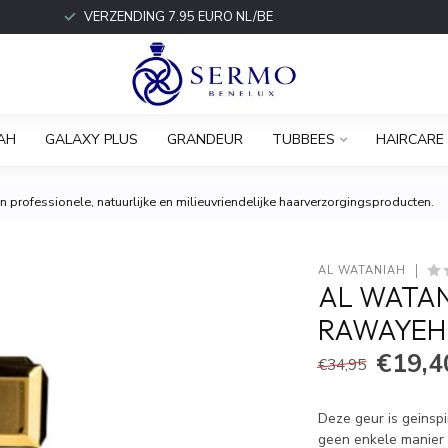
VERZENDING 7.95 EURO NL/BE
AH
GALAXY PLUS
GRANDEUR
TUBBEES
HAIRCARE
 professionele, natuurlijke en milieuvriendelijke haarverzorgingsproducten.
AL WATANIAH
AL WATAN
RAWAYEH,
€19,4
€34,95
Deze geur is geinsp
geen enkele manier g