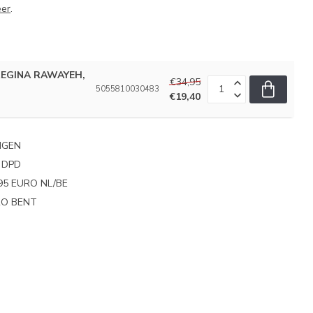
eer
.
 REGINA RAWAYEH,
€34,95
5055810030483
€19,40
NGEN
 DPD
95 EURO NL/BE
PRO BENT