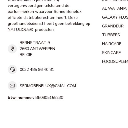
vertegenwoordigen uitsluitend de
AL WATANIA
parfummerken waarvoor Sermo Benelux
GALAXY PLU
officiële distributierechten heeft. Deze
groothandelsdienst heeft geen betrekking op
GRANDEUR
NATULIQUE®-producten.
TUBBEES
BERNSTRAAT 9
HAIRCARE
2660 ANTWERPEN
SKINCARE
BELGIE
FOODSUPLE
0032 485 96 40 81
SERMOBENELUX@GMAIL.COM
btw-nummer:
BE0805155230