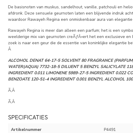
De basisnoten van muskus, sandelhout, vanille, patchouli en hel
afdronk. Deze sensuele geurnoten laten een blijvende indruk achte
waardoor Rawayeh Regina een onmiskenbaar aura van elegantie en 
Rawayeh Regina is meer dan alleen een parfum; het is een symbool 
weelderige mix van geurnoten creÃƒÂ«ert het een exclusieve en l
zoek is naar een geur die de essentie van koninklijke elegantie b
Â
ALCOHOL DENAT 64-17-5 SOLVENT 80 FRAGRANCE (PARFUM)
WATER(AQUA) 7732-18-5 DILUENT 5 BENZYL SALICYLATE 118-
INGREDIENT 0.011 LIMONENE 5989-27-5 INGREDIENT 0.022 C
BENZOATE 120-51-4 INGREDIENT 0.001 BENZYL ALCOHOL 100-
Ã‚Â
Ã‚Â
SPECIFICATIES
Artikelnummer
P4491