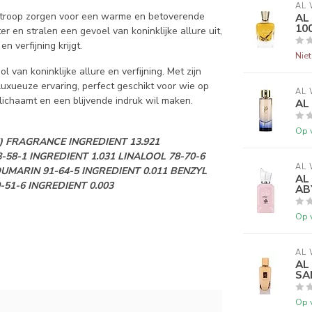
AL 
iotroop zorgen voor een warme en betoverende
AL
10
r en stralen een gevoel van koninklijke allure uit,
verfijning krijgt.
Nie
van koninklijke allure en verfijning. Met zijn
uxueuze ervaring, perfect geschikt voor wie op
AL 
elichaamt en een blijvende indruk wil maken.
AL
Op 
 FRAGRANCE INGREDIENT 13.921
58-1 INGREDIENT 1.031 LINALOOL 78-70-6
AL 
OUMARIN 91-64-5 INGREDIENT 0.011 BENZYL
AL
51-6 INGREDIENT 0.003
AB
Op 
AL 
AL
SA
Op 