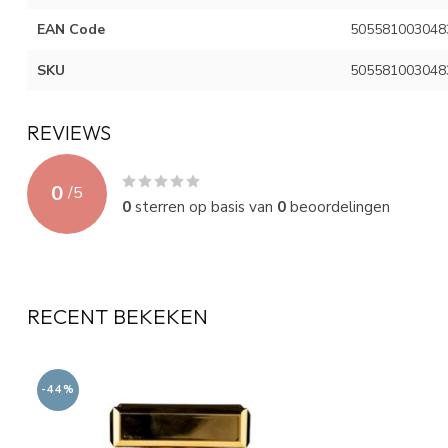
EAN Code
505581003048
SKU
505581003048
REVIEWS
0
/
5
0
sterren op basis van
0
beoordelingen
RECENT BEKEKEN
-44%