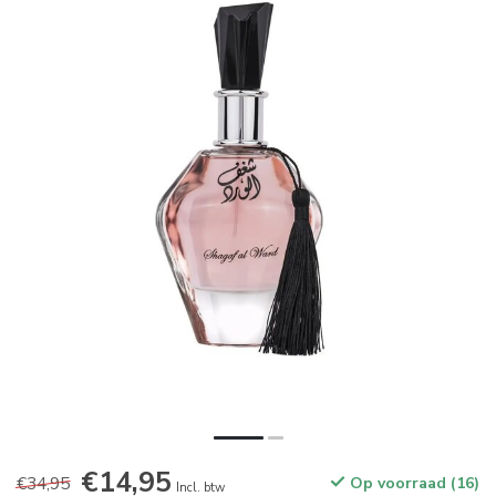
€14,95
€34,95
Op voorraad (16)
Incl. btw