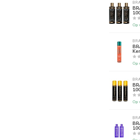
BRA
BR
10
Op 
BRA
BR
Ker
Op 
BRA
BR
10
Op 
BRA
BRA
10