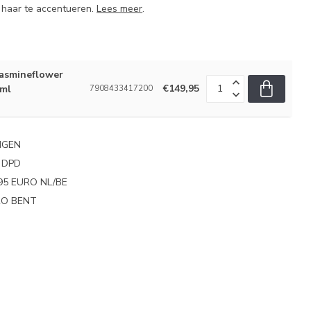
 haar te accentueren.
Lees meer
.
Jasmineflower
€149,95
0ml
7908433417200
NGEN
 DPD
95 EURO NL/BE
PRO BENT