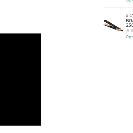
Op 
BRA
BR
250
Op 