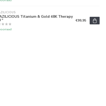
voorraad
ZILICIOUS
AZILICIOUS Titanium & Gold 48K Therapy
 º
€99,95
voorraad