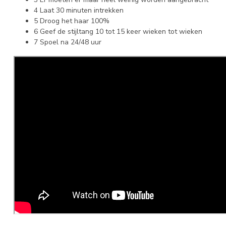
4 Laat 30 minuten intrekken
5 Droog het haar 100%
6 Geef de stijltang 10 tot 15 keer wieken tot wieken
7 Spoel na 24/48 uur