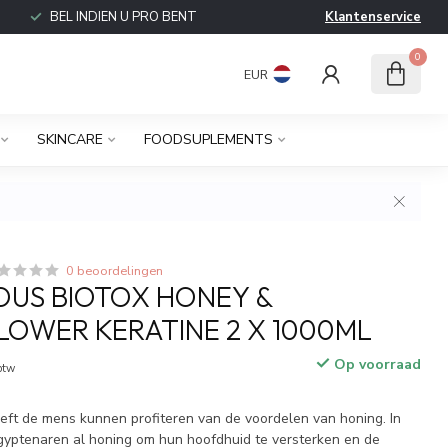
BEL INDIEN U PRO BENT
Klantenservice
0
EUR
SKINCARE
FOODSUPLEMENTS
0 beoordelingen
IOUS BIOTOX HONEY &
LOWER KERATINE 2 X 1000ML
Op voorraad
 btw
eft de mens kunnen profiteren van de voordelen van honing. In
 Egyptenaren al honing om hun hoofdhuid te versterken en de