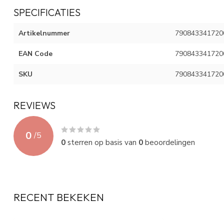
SPECIFICATIES
Artikelnummer
790843341720
EAN Code
790843341720
SKU
790843341720
REVIEWS
0
/
5
0
sterren op basis van
0
beoordelingen
RECENT BEKEKEN