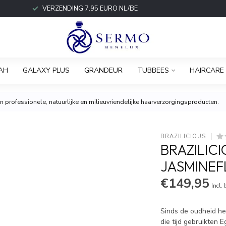
VERZENDING 7.95 EURO NL/BE
AH
GALAXY PLUS
GRANDEUR
TUBBEES
HAIRCARE
 professionele, natuurlijke en milieuvriendelijke haarverzorgingsproducten.
BRAZILICIOUS
BRAZILIC
JASMINEF
€149,95
Incl.
Sinds de oudheid he
die tijd gebruikten