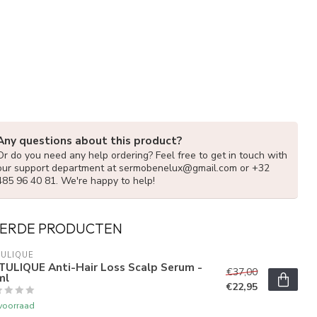
Any questions about this product?
Or do you need any help ordering? Feel free to get in touch with
our support department at
sermobenelux@gmail.com
or +32
485 96 40 81. We're happy to help!
ERDE PRODUCTEN
ULIQUE
TULIQUE Anti-Hair Loss Scalp Serum -
€37,00
ml
€22,95
voorraad