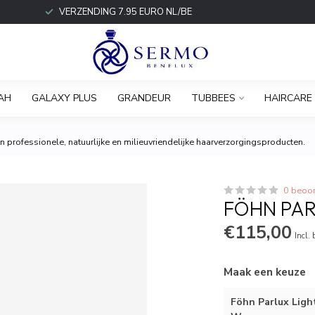
VERZENDING 7.95 EURO NL/BE
AH
GALAXY PLUS
GRANDEUR
TUBBEES
HAIRCARE
 professionele, natuurlijke en milieuvriendelijke haarverzorgingsproducten.
0 beoo
FÖHN PAR
€115,00
Incl.
Maak een keuze
Föhn Parlux Ligh