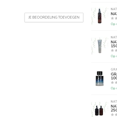
NAT
NA
JE BEOORDELING TOEVOEGEN
Op 
NAT
NAT
15
Op 
GR
GR
10
Op 
NAT
NA
25