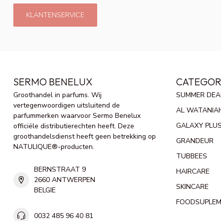
KLANTENSERVICE
SERMO BENELUX
CATEGOR
Groothandel in parfums. Wij
SUMMER DEA
vertegenwoordigen uitsluitend de
AL WATANIA
parfummerken waarvoor Sermo Benelux
GALAXY PLU
officiële distributierechten heeft. Deze
groothandelsdienst heeft geen betrekking op
GRANDEUR
NATULIQUE®-producten.
TUBBEES
BERNSTRAAT 9
HAIRCARE
2660 ANTWERPEN
SKINCARE
BELGIE
FOODSUPLE
0032 485 96 40 81