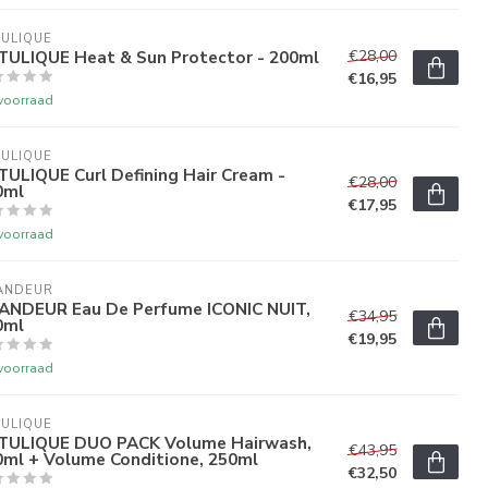
ULIQUE
TULIQUE Heat & Sun Protector - 200ml
€28,00
€16,95
voorraad
ULIQUE
ULIQUE Curl Defining Hair Cream -
€28,00
0ml
€17,95
voorraad
ANDEUR
ANDEUR Eau De Perfume ICONIC NUIT,
€34,95
0ml
€19,95
voorraad
ULIQUE
TULIQUE DUO PACK Volume Hairwash,
€43,95
0ml + Volume Conditione, 250ml
€32,50