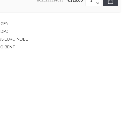
€115,00
8021233124013
NGEN
 DPD
95 EURO NL/BE
PRO BENT