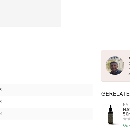
3
GERELATE
3
NAT
NA
3
50
Op 