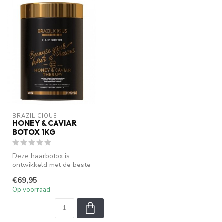
BRAZILICIOUS
HONEY & CAVIAR
BOTOX 1KG
Deze haarbotox is
ontwikkeld met de beste
technologie om het volume
€69,95
te verminder...
Op voorraad