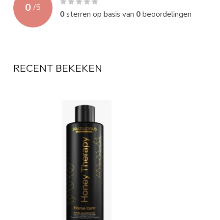
0
/
5
0
sterren op basis van
0
beoordelingen
RECENT BEKEKEN