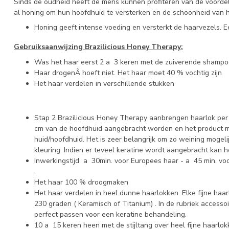
Sinds de oudheid heeft de mens kunnen profiteren van de voordele
al honing om hun hoofdhuid te versterken en de schoonheid van 
Honing geeft intense voeding en versterkt de haarvezels. E
Gebruiksaanwijzing Brazilicious Honey Therapy:
Was het haar eerst 2 a 3 keren met de zuiverende shampo
Haar drogenÂ hoeft niet. Het haar moet 40 % vochtig zijn
Het haar verdelen in verschillende stukken
Stap 2 Brazilicious Honey Therapy aanbrengen haarlok per
cm van de hoofdhuid aangebracht worden en het product m
huid/hoofdhuid. Het is zeer belangrijk om zo weining mogeli
kleuring. Indien er teveel keratine wordt aangebracht kan h
Inwerkingstijd a 30min. voor Europees haar - a 45 min. vo
.
Het haar 100 % droogmaken
Het haar verdelen in heel dunne haarlokken. Elke fijne haar
230 graden ( Keramisch of Titanium) . In de rubriek accesso
perfect passen voor een keratine behandeling.
10 a 15 keren heen met de stijltang over heel fijne haarlo