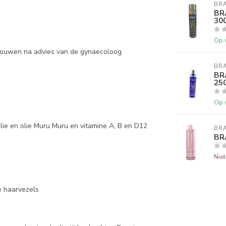
BRA
BR
30
Op 
rouwen na advies van de gynaecoloog
BRA
BR
25
Op 
olie en olie Muru Muru en vitamine A, B en D12
BRA
BR
Nie
e haarvezels