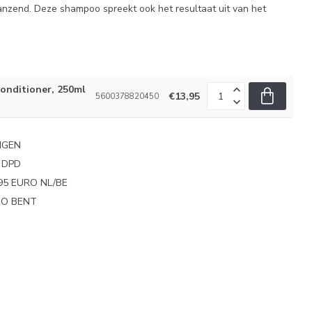
lanzend. Deze shampoo spreekt ook het resultaat uit van het
onditioner, 250ml
€13,95
5600378820450
NGEN
 DPD
95 EURO NL/BE
PRO BENT