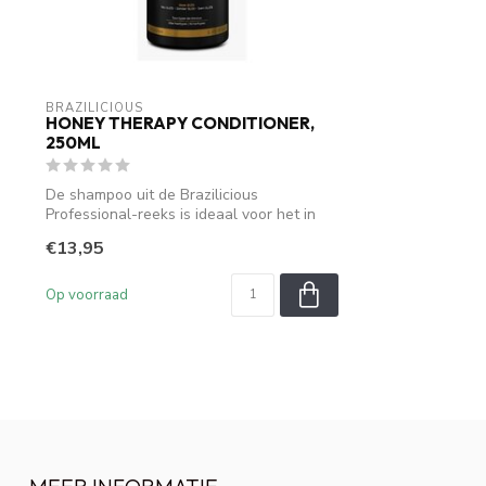
BRAZILICIOUS
HONEY THERAPY CONDITIONER,
250ML
De shampoo uit de Brazilicious
Professional-reeks is ideaal voor het in
stand ho...
€13,95
Op voorraad