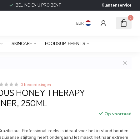
BEL INDIEN U PRO BENT
Klantenservice
0
EUR
SKINCARE
FOODSUPLEMENTS
0 beoordelingen
IOUS HONEY THERAPY
NER, 250ML
Op voorraad
w
azilicious Professional-reeks is ideaal voor het in stand houden
aziliaanse stijltang heeft ondergaan.Het maakt het haar extreem