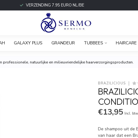
VERZENDING 7.95 EURO NL/BE
AH
GALAXY PLUS
GRANDEUR
TUBBEES
HAIRCARE
 professionele, natuurlijke en milieuvriendelijke haarverzorgingsproducten.
BRAZILICIOUS
BRAZILIC
CONDITIO
€13,95
Incl. bt
De shampoo uit de Br
van haar dat een Br