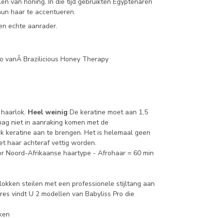
n van honing. In die tijd gebruikten Egyptenaren
hun haar te accentueren.
en echte aanrader.
o vanÂ Brazilicious Honey Therapy
 haarlok.
Heel weinig
De keratine moet aan 1,5
ag niet in aanraking komen met de
jk keratine aan te brengen. Het is helemaal geen
et haar achteraf vettig worden.
or Noord-Afrikaanse haartype - Afrohaar = 60 min
lokken steilen met een professionele stijltang aan
ires vindt U 2 modellen van Babyliss Pro die
kken