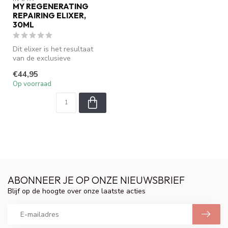
MY REGENERATING
REPAIRING ELIXER,
30ML
Dit elixer is het resultaat
van de exclusieve
"Repair'Oya-complex"-
€44,95
technologie, ...
Op voorraad
ABONNEER JE OP ONZE NIEUWSBRIEF
Blijf op de hoogte over onze laatste acties