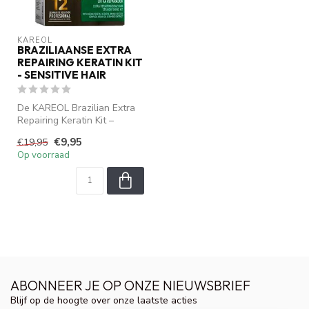
KAREOL
BRAZILIAANSE EXTRA
REPAIRING KERATIN KIT
- SENSITIVE HAIR
De KAREOL Brazilian Extra
Repairing Keratin Kit –
Sensitive Hair is een
€9,95
€19,95
intensie...
Op voorraad
ABONNEER JE OP ONZE NIEUWSBRIEF
Blijf op de hoogte over onze laatste acties