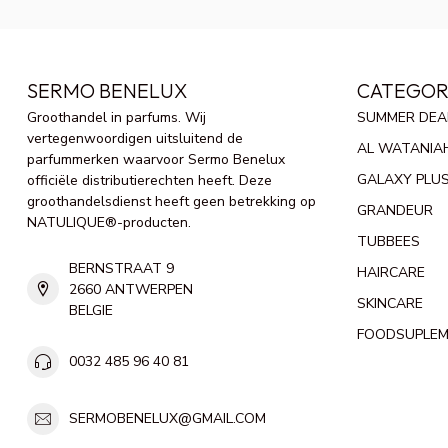
SERMO BENELUX
CATEGOR
Groothandel in parfums. Wij
SUMMER DEA
vertegenwoordigen uitsluitend de
AL WATANIA
parfummerken waarvoor Sermo Benelux
GALAXY PLU
officiële distributierechten heeft. Deze
groothandelsdienst heeft geen betrekking op
GRANDEUR
NATULIQUE®-producten.
TUBBEES
BERNSTRAAT 9
HAIRCARE
2660 ANTWERPEN
SKINCARE
BELGIE
FOODSUPLE
0032 485 96 40 81
SERMOBENELUX@GMAIL.COM