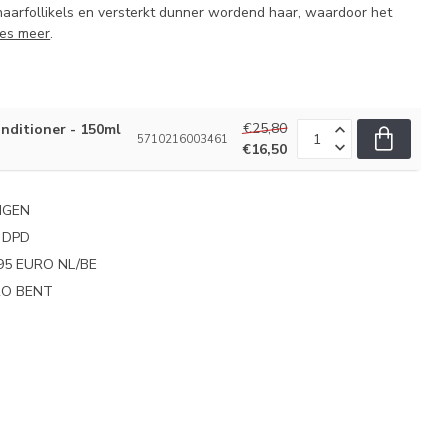
aarfollikels en versterkt dunner wordend haar, waardoor het
es meer
.
€25,80
onditioner - 150ml
5710216003461
€16,50
NGEN
 DPD
95 EURO NL/BE
PRO BENT