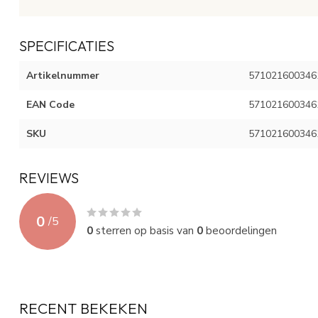
SPECIFICATIES
Artikelnummer
571021600346
EAN Code
571021600346
SKU
571021600346
REVIEWS
0
/
5
0
sterren op basis van
0
beoordelingen
RECENT BEKEKEN