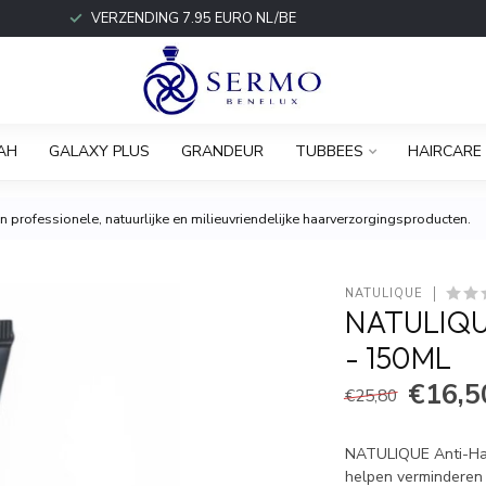
VERZENDING 7.95 EURO NL/BE
AH
GALAXY PLUS
GRANDEUR
TUBBEES
HAIRCARE
 professionele, natuurlijke en milieuvriendelijke haarverzorgingsproducten.
NATULIQUE
NATULIQU
- 150ML
€16,5
€25,80
NATULIQUE Anti-Haar
helpen verminderen 