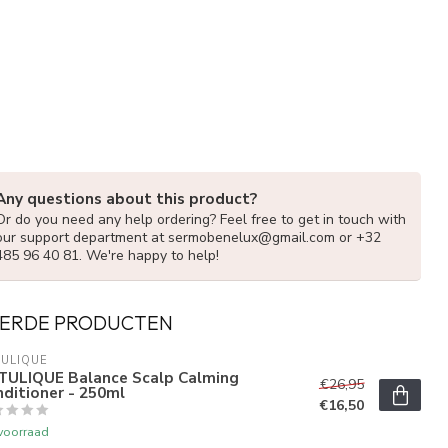
Any questions about this product?
Or do you need any help ordering? Feel free to get in touch with
our support department at
sermobenelux@gmail.com
or +32
485 96 40 81. We're happy to help!
ERDE PRODUCTEN
ULIQUE
TULIQUE Balance Scalp Calming
€26,95
ditioner - 250ml
€16,50
voorraad