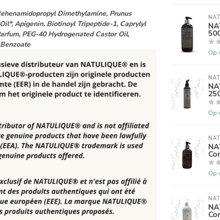
, Behenamidopropyl Dimethylamine, Prunus
NAT
il*, Apigenin, Biotinoyl Tripeptide-1, Caprylyl
NAT
50
, Parfum, PEG-40 Hydrogenated Castor Oil,
 Benzoate
Op 
NAT
NA
25
Op 
NAT
NA
Con
Op 
NAT
NA
Con