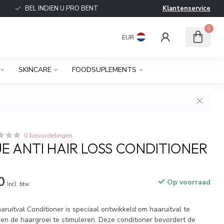
BEL INDIEN U PRO BENT
Klantenservice
0
EUR
SKINCARE
FOODSUPLEMENTS
0 beoordelingen
E ANTI HAIR LOSS CONDITIONER
0
Op voorraad
Incl. btw
uitval Conditioner is speciaal ontwikkeld om haaruitval te
en de haargroei te stimuleren. Deze conditioner bevordert de