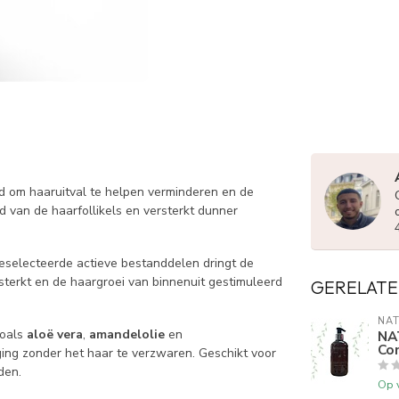
ld om haaruitval te helpen verminderen en de
d van de haarfollikels en versterkt dunner
eselecteerde actieve bestanddelen dringt de
sterkt en de haargroei van binnenuit gestimuleerd
GERELATE
NAT
zoals
aloë vera
,
amandelolie
en
NA
Con
ging zonder het haar te verzwaren. Geschikt voor
den.
Op 