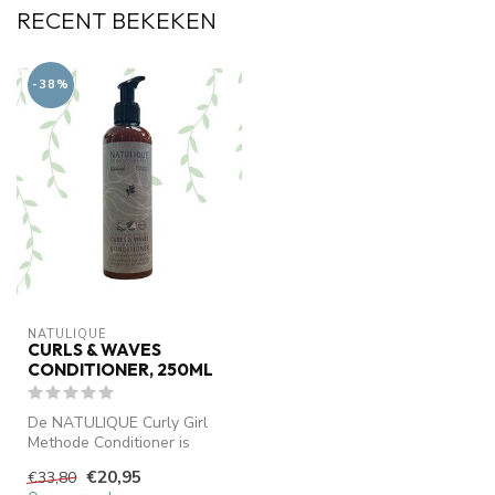
RECENT BEKEKEN
-38%
NATULIQUE
CURLS & WAVES
CONDITIONER, 250ML
De NATULIQUE Curly Girl
Methode Conditioner is
speciaal ontwikkeld om de
€20,95
€33,80
natuurl...