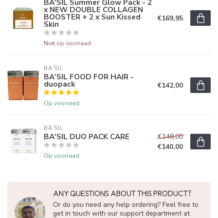
BA'SIL Summer Glow Pack - 2
x NEW DOUBLE COLLAGEN
BOOSTER + 2 x Sun Kissed
€169,95
Skin
Niet op voorraad
BA'SIL
BA'SIL FOOD FOR HAIR -
duopack
€142,00
Op voorraad
BA'SIL
BA'SIL DUO PACK CARE
€148,00
€140,00
Op voorraad
ANY QUESTIONS ABOUT THIS PRODUCT?
Or do you need any help ordering? Feel free to
get in touch with our support department at