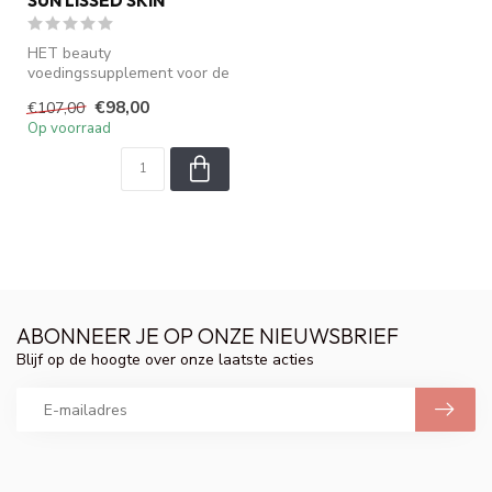
SUN LISSED SKIN
HET beauty
voedingssupplement voor de
collageen opbouw voor huid
€98,00
€107,00
haar en nagels ...
Op voorraad
ABONNEER JE OP ONZE NIEUWSBRIEF
Blijf op de hoogte over onze laatste acties