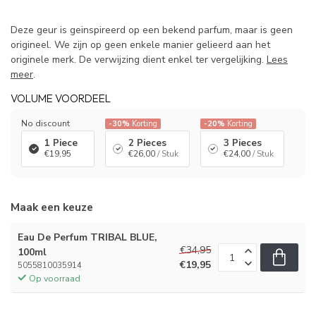
Deze geur is geinspireerd op een bekend parfum, maar is geen
origineel. We zijn op geen enkele manier gelieerd aan het
originele merk. De verwijzing dient enkel ter vergelijking.
Lees
meer
.
VOLUME VOORDEEL
No discount
-30%
Korting
-20%
Korting
1 Piece
2 Pieces
3 Pieces
€19,95
€26,00
/ Stuk
€24,00
/ Stuk
Maak een keuze
Eau De Perfum TRIBAL BLUE,
€34,95
100ml
€19,95
5055810035914
Op voorraad