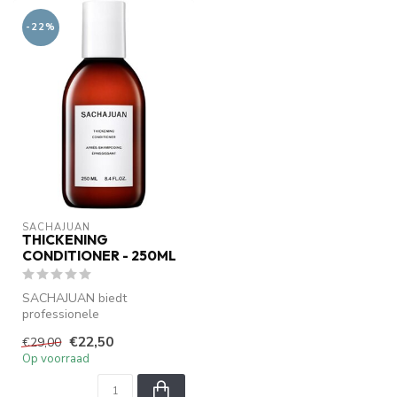
-22%
SACHAJUAN 
THICKENING
CONDITIONER - 250ML
SACHAJUAN biedt
professionele
haarverzorging met Ocean
€22,50
€29,00
Silk Technology. Verzorgt...
Op voorraad