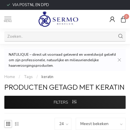
VIA POSTNL EN DPD
0
MENU
NATULIQUE – direct uit voorraad geleverd en wereldwijd geliefd
om zijn professionele, natuurlijke en milieuvriendelijke
haarverzorgingsproducten.
Home
/
Tags
/
keratin
PRODUCTEN GETAGD MET KERATIN
FILTERS