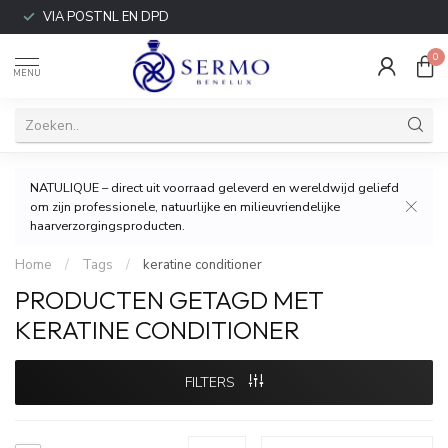
VIA POSTNL EN DPD
0
MENU
NATULIQUE – direct uit voorraad geleverd en wereldwijd geliefd
om zijn professionele, natuurlijke en milieuvriendelijke
haarverzorgingsproducten.
Home
/
Tags
/
keratine conditioner
PRODUCTEN GETAGD MET
KERATINE CONDITIONER
FILTERS