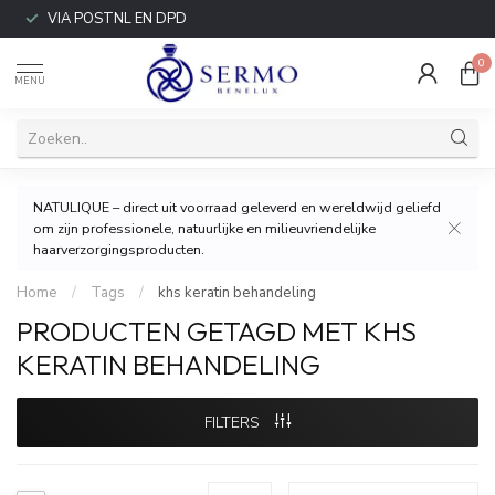
VIA POSTNL EN DPD
0
MENU
NATULIQUE – direct uit voorraad geleverd en wereldwijd geliefd
om zijn professionele, natuurlijke en milieuvriendelijke
haarverzorgingsproducten.
Home
/
Tags
/
khs keratin behandeling
PRODUCTEN GETAGD MET KHS
KERATIN BEHANDELING
FILTERS