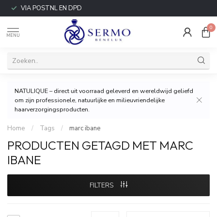
VIA POSTNL EN DPD
0
MENU
NATULIQUE – direct uit voorraad geleverd en wereldwijd geliefd
om zijn professionele, natuurlijke en milieuvriendelijke
haarverzorgingsproducten.
Home
/
Tags
/
marc ibane
PRODUCTEN GETAGD MET MARC
IBANE
FILTERS