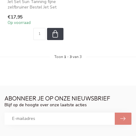
Jet Set Sun Tanning fijne
zelfbruiner Bestel Jet Set
Sun Self Tanning Mist
€17,95
Op voorraad
Toon
1
-
3
van 3
ABONNEER JE OP ONZE NIEUWSBRIEF
Blijf op de hoogte over onze laatste acties