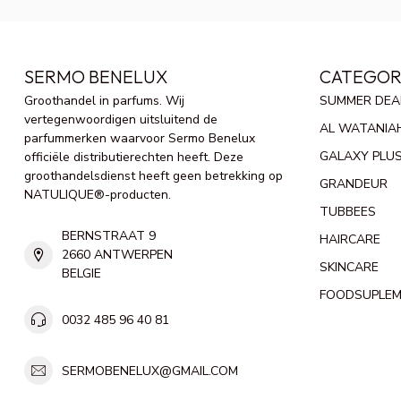
SERMO BENELUX
CATEGOR
Groothandel in parfums. Wij
SUMMER DEA
vertegenwoordigen uitsluitend de
AL WATANIA
parfummerken waarvoor Sermo Benelux
GALAXY PLU
officiële distributierechten heeft. Deze
groothandelsdienst heeft geen betrekking op
GRANDEUR
NATULIQUE®-producten.
TUBBEES
BERNSTRAAT 9
HAIRCARE
2660 ANTWERPEN
SKINCARE
BELGIE
FOODSUPLE
0032 485 96 40 81
SERMOBENELUX@GMAIL.COM