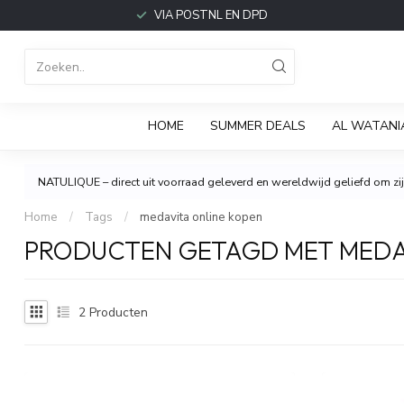
VIA POSTNL EN DPD
HOME
SUMMER DEALS
AL WATANI
NATULIQUE – direct uit voorraad geleverd en wereldwijd geliefd om zijn
Home
/
Tags
/
medavita online kopen
PRODUCTEN GETAGD MET MEDA
2
Producten