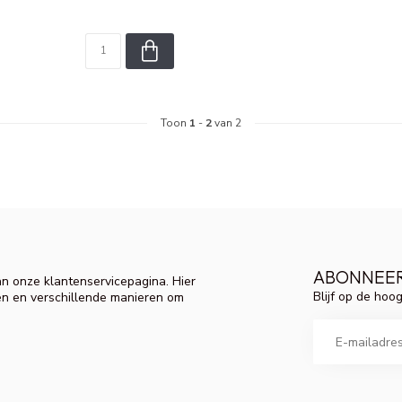
Toon
1
-
2
van 2
ABONNEER
n onze klantenservicepagina. Hier
Blijf op de hoo
en en verschillende manieren om