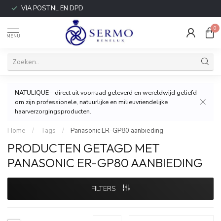
VIA POSTNL EN DPD
0
MENU
NATULIQUE – direct uit voorraad geleverd en wereldwijd geliefd
om zijn professionele, natuurlijke en milieuvriendelijke
haarverzorgingsproducten.
Home
/
Tags
/
Panasonic ER-GP80 aanbieding
PRODUCTEN GETAGD MET
PANASONIC ER-GP80 AANBIEDING
FILTERS