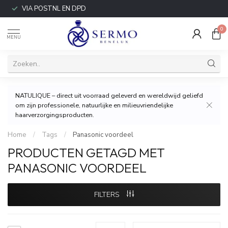
VIA POSTNL EN DPD
0
MENU
NATULIQUE – direct uit voorraad geleverd en wereldwijd geliefd
om zijn professionele, natuurlijke en milieuvriendelijke
haarverzorgingsproducten.
Home
/
Tags
/
Panasonic voordeel
PRODUCTEN GETAGD MET
PANASONIC VOORDEEL
FILTERS