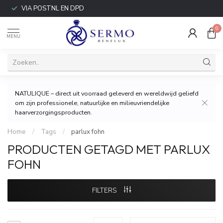
VIA POSTNL EN DPD
0
MENU
NATULIQUE – direct uit voorraad geleverd en wereldwijd geliefd
om zijn professionele, natuurlijke en milieuvriendelijke
haarverzorgingsproducten.
Home
/
Tags
/
parlux fohn
PRODUCTEN GETAGD MET PARLUX
FOHN
FILTERS