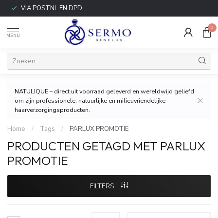
VIA POSTNL EN DPD
0
MENU
NATULIQUE – direct uit voorraad geleverd en wereldwijd geliefd
om zijn professionele, natuurlijke en milieuvriendelijke
haarverzorgingsproducten.
Home
/
Tags
/
PARLUX PROMOTIE
PRODUCTEN GETAGD MET PARLUX
PROMOTIE
FILTERS