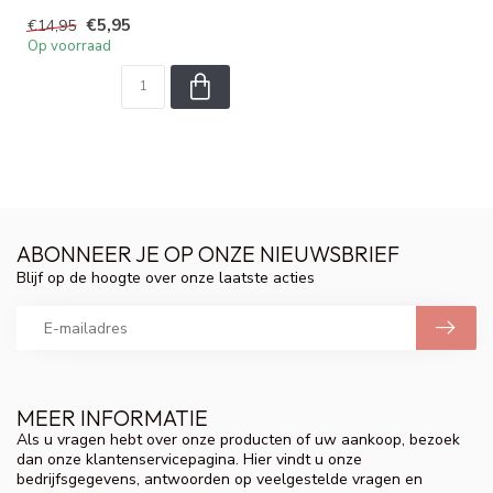
TUBBEES Lip Balm. Deze
€5,95
€14,95
zachte lipp...
Op voorraad
ABONNEER JE OP ONZE NIEUWSBRIEF
Blijf op de hoogte over onze laatste acties
MEER INFORMATIE
Als u vragen hebt over onze producten of uw aankoop, bezoek
dan onze klantenservicepagina. Hier vindt u onze
bedrijfsgegevens, antwoorden op veelgestelde vragen en