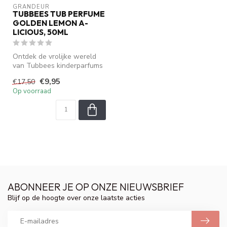
GRANDEUR
TUBBEES TUB PERFUME
GOLDEN LEMON A-
LICIOUS, 50ML
Ontdek de vrolijke wereld
van Tubbees kinderparfums
Ã speciaal ontwikkeld voor
€9,95
€17,50
...
Op voorraad
ABONNEER JE OP ONZE NIEUWSBRIEF
Blijf op de hoogte over onze laatste acties