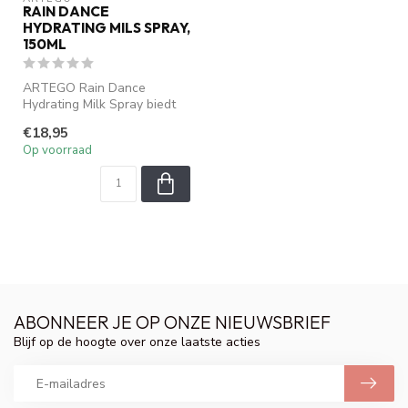
RAIN DANCE
HYDRATING MILS SPRAY,
150ML
ARTEGO Rain Dance
Hydrating Milk Spray biedt
direct vocht en bescherming
€18,95
aan het...
Op voorraad
ABONNEER JE OP ONZE NIEUWSBRIEF
Blijf op de hoogte over onze laatste acties