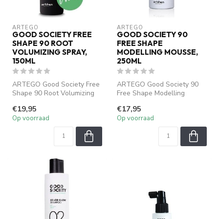
ARTEGO
ARTEGO
GOOD SOCIETY FREE
GOOD SOCIETY 90
SHAPE 90 ROOT
FREE SHAPE
VOLUMIZING SPRAY,
MODELLING MOUSSE,
150ML
250ML
ARTEGO Good Society Free
ARTEGO Good Society 90
Shape 90 Root Volumizing
Free Shape Modelling
Spray geeft je haar een lift
Mousse geeft je haar
€19,95
€17,95
v...
flexibele contr...
Op voorraad
Op voorraad