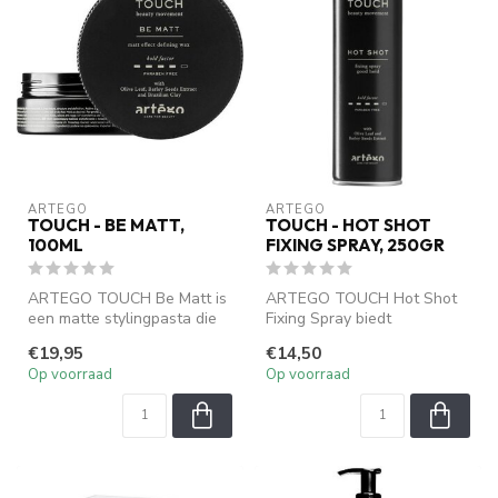
ARTEGO
ARTEGO
TOUCH - BE MATT,
TOUCH - HOT SHOT
100ML
FIXING SPRAY, 250GR
ARTEGO TOUCH Be Matt is
ARTEGO TOUCH Hot Shot
een matte stylingpasta die
Fixing Spray biedt
textuur en definitie geeft
langdurige, flexibele fixatie
€19,95
€14,50
zo...
voor elke...
Op voorraad
Op voorraad