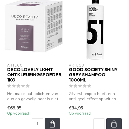
ARTEGO
ARTEGO
DECO LOVELY LIGHT
GOOD SOCIETY SHINY
ONTKLEURINGSPOEDER,
GREY SHAMPOO,
1KG
1000ML
Het maximaal oplichten van
Zilvershampoo heeft een
dun en gevoelig haar is niet
anti-geel effect op wit en
langer een taboe! Het me...
grijs haar. De Shiny Grey
€69,95
€34,95
sha...
Op voorraad
Op voorraad