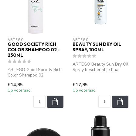
ARTEGO
ARTEGO
GOOD SOCIETY RICH
BEAUTY SUN DRY OIL
COLOR SHAMPOO 02 -
SPRAY, 100ML
250ML
ARTEGO Beauty Sun Dry Oil
ARTEGO Good Society Rich
Spray beschermt je haar
Color Shampoo 02
tegen UV-stralen en
beschermt en versterkt
hydrateert...
€14,95
€17,95
gekleurd haar. ...
Op voorraad
Op voorraad