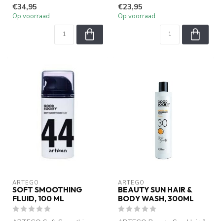
€34,95
€23,95
bescherming ...
hydratatie v...
Op voorraad
Op voorraad
ARTEGO
ARTEGO
SOFT SMOOTHING
BEAUTY SUN HAIR &
FLUID, 100 ML
BODY WASH, 300ML