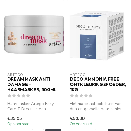
ARTEGO
ARTEGO
DREAM MASK ANTI
DECO AMMONIA FREE
DAMAGE -
ONTKLEURINGSPOEDER,
HAARMASKER, 500ML
1KG
Haarmasker Artègo Easy
Het maximaal oplichten van
Care T Dream is een
dun en gevoelig haar is niet
herstellend masker,
langer een taboe! Het me...
€39,95
€50,00
waarmee beschadig...
Op voorraad
Op voorraad