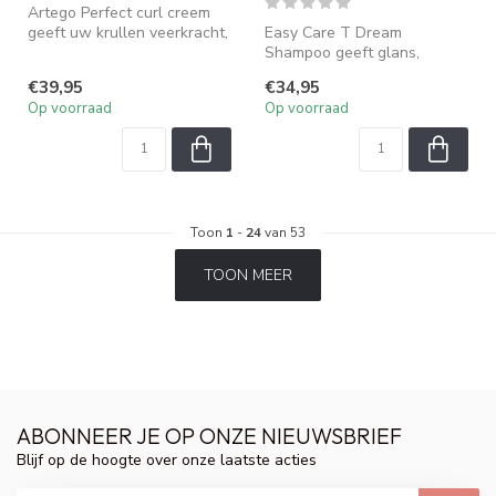
Artego Perfect curl creem
geeft uw krullen veerkracht,
Easy Care T Dream
glas en definitie maar be...
Shampoo geeft glans,
veerkracht en body aan
€39,95
€34,95
gevoelig en bescha...
Op voorraad
Op voorraad
Toon
1
-
24
van 53
TOON MEER
ABONNEER JE OP ONZE NIEUWSBRIEF
Blijf op de hoogte over onze laatste acties