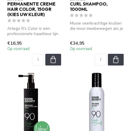
PERMANENTE CREME
CURL SHAMPOO,
HAIR COLOR, 150GR
1000ML
(KIES UW KLEUR)
Mooie veerkrachtige krullen
Artego It's Color is een
die mooi meebewegen als je
professionele haarkleur lijn
loopt en een glans geven ...
die speciaal is ontwikkeld...
€16,95
€34,95
Op voorraad
Op voorraad