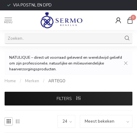
VIA POSTNL EN DPD
0
MENU
NATULIQUE – direct uit voorraad geleverd en wereldwijd geliefd
om zijn professionele, natuurlijke en milieuvriendelijke
haarverzorgingsproducten.
Home
/
Merken
/
ARTEGO
FILTERS