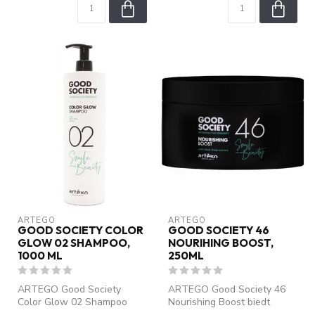
ARTEGO
ARTEGO
GOOD SOCIETY COLOR
GOOD SOCIETY 46
GLOW 02 SHAMPOO,
NOURIHING BOOST,
1000 ML
250ML
ARTEGO Good Society
ARTEGO Good Society 46
Color Glow 02 Shampoo
Nourishing Boost biedt
zorgt voor een intensieve
intensieve voeding en