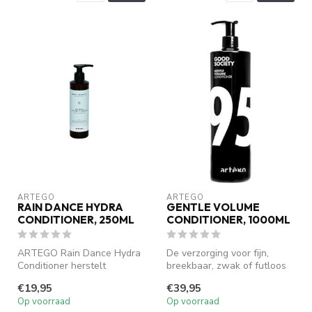
ARTEGO
ARTEGO
RAIN DANCE HYDRA
GENTLE VOLUME
CONDITIONER, 250ML
CONDITIONER, 1000ML
ARTEGO Rain Dance Hydra
De verzorging voor fijn,
Conditioner herstelt
breekbaar, zwak of futloos
intensief, hydrateert en
haar._x000D_Gentle Volume
€19,95
€39,95
voedt het ...
95...
Op voorraad
Op voorraad