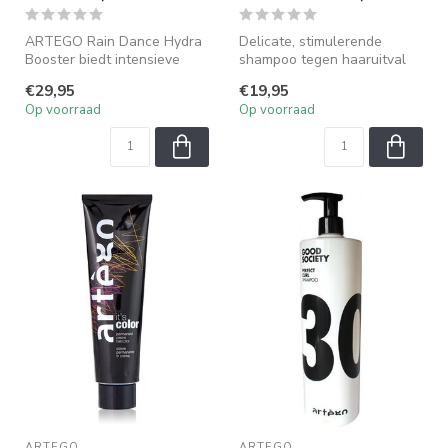
ARTEGO Rain Dance Hydra
Delicate, stimulerende
Booster biedt intensieve
shampoo tegen haaruitval
hydratatie en herstelt droog
voor hoofdhuid en haar. en
€29,95
€19,95
en...
geble...
Op voorraad
Op voorraad
ARTEGO
ARTEGO