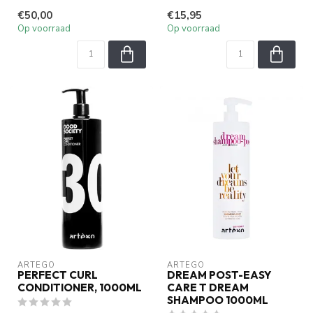
Verrijkt met maïseiwit, rici...
stevigheid aan je haar
€50,00
€15,95
zonder h...
Op voorraad
Op voorraad
ARTEGO
ARTEGO
PERFECT CURL
DREAM POST-EASY
CONDITIONER, 1000ML
CARE T DREAM
SHAMPOO 1000ML