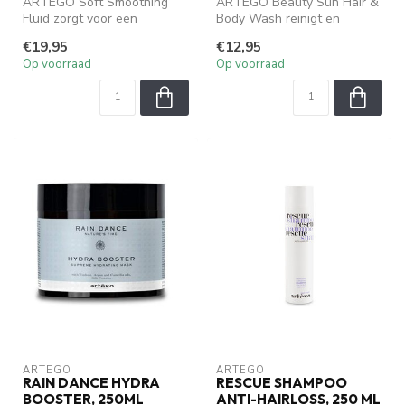
ARTEGO Soft Smoothing
ARTEGO Beauty Sun Hair &
Fluid zorgt voor een
Body Wash reinigt en
zijdezachte afwerking,
hydrateert haar en huid na
€19,95
€12,95
maakt het haar...
blootst...
Op voorraad
Op voorraad
ARTEGO
ARTEGO
RAIN DANCE HYDRA
RESCUE SHAMPOO
BOOSTER, 250ML
ANTI-HAIRLOSS, 250 ML