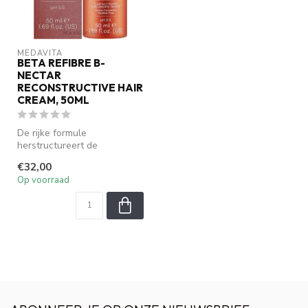
MEDAVITA
BETA REFIBRE B-
NECTAR
RECONSTRUCTIVE HAIR
CREAM, 50ML
De rijke formule
herstructureert de
haarvezel, versterkt het
€32,00
haar en herstelt di...
Op voorraad