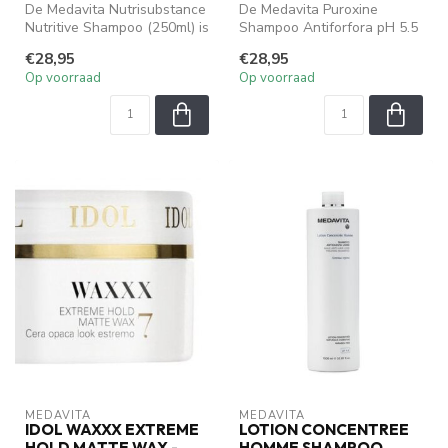
De Medavita Nutrisubstance
De Medavita Puroxine
Nutritive Shampoo (250ml) is
Shampoo Antiforfora pH 5.5
een luxe shampoo speciaa...
(250ml) is een milde, maar
€28,95
€28,95
effec...
Op voorraad
Op voorraad
MEDAVITA
MEDAVITA
IDOL WAXXX EXTREME
LOTION CONCENTREE
HOLD MATTE WAX -
HOMME SHAMPOO,