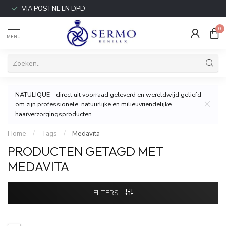
VIA POSTNL EN DPD
0
MENU
NATULIQUE – direct uit voorraad geleverd en wereldwijd geliefd
om zijn professionele, natuurlijke en milieuvriendelijke
haarverzorgingsproducten.
Home
/
Tags
/
Medavita
PRODUCTEN GETAGD MET
MEDAVITA
FILTERS