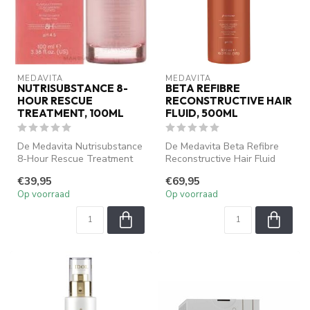
MEDAVITA
MEDAVITA
NUTRISUBSTANCE 8-
BETA REFIBRE
HOUR RESCUE
RECONSTRUCTIVE HAIR
TREATMENT, 100ML
FLUID, 500ML
De Medavita Nutrisubstance
De Medavita Beta Refibre
8-Hour Rescue Treatment
Reconstructive Hair Fluid
(100ml) is een intensieve
(500ml) is een
€39,95
€69,95
her...
geavanceerde h...
Op voorraad
Op voorraad