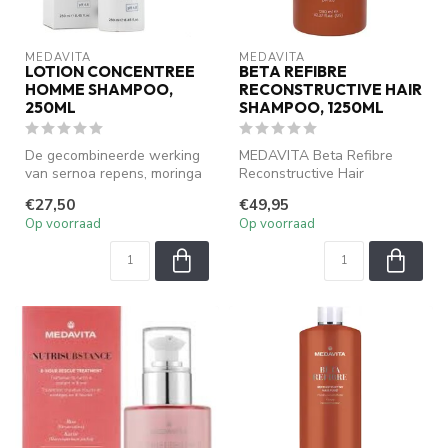
MEDAVITA
MEDAVITA
LOTION CONCENTREE
BETA REFIBRE
HOMME SHAMPOO,
RECONSTRUCTIVE HAIR
250ML
SHAMPOO, 1250ML
De gecombineerde werking
MEDAVITA Beta Refibre
van sernoa repens, moringa
Reconstructive Hair
en kurkuma reinigt zachtjes
Shampoo is
€27,50
€49,95
...
een professionele
Op voorraad
Op voorraad
herstelle...