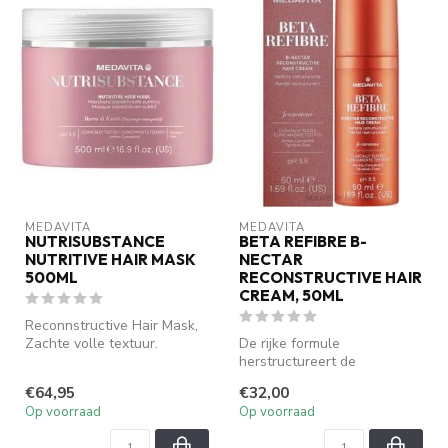
MEDAVITA
MEDAVITA
NUTRISUBSTANCE
BETA REFIBRE B-
NUTRITIVE HAIR MASK
NECTAR
500ML
RECONSTRUCTIVE HAIR
CREAM, 50ML
Reconnstructive Hair Mask,
Zachte volle textuur.
De rijke formule
Verzorgt de haarvezel
herstructureert de
intensief...
haarvezel, versterkt het
€64,95
€32,00
haar en herstelt di...
Op voorraad
Op voorraad