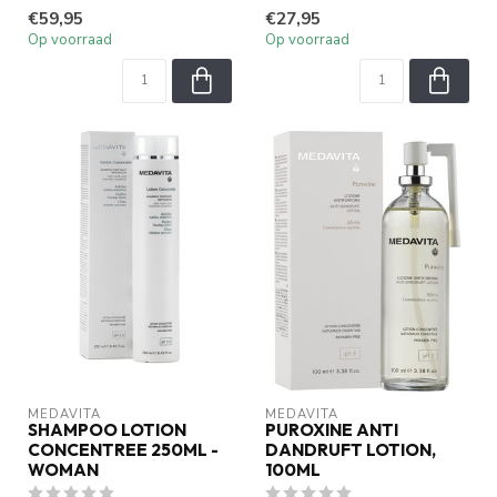
en verzorgt de hoofdhuid....
een intens voedende
€59,95
€27,95
shampoo sp...
Op voorraad
Op voorraad
MEDAVITA
MEDAVITA
SHAMPOO LOTION
PUROXINE ANTI
CONCENTREE 250ML -
DANDRUFT LOTION,
WOMAN
100ML