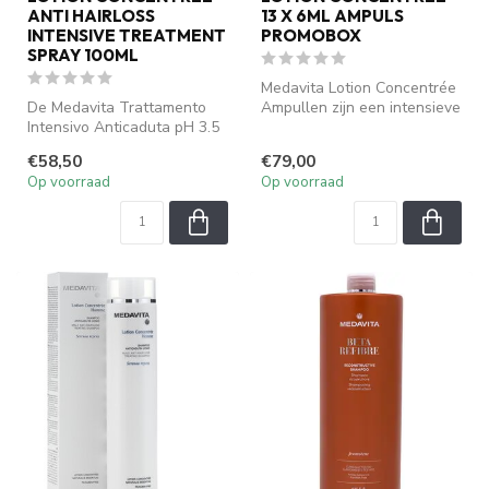
ANTI HAIRLOSS
13 X 6ML AMPULS
INTENSIVE TREATMENT
PROMOBOX
SPRAY 100ML
Medavita Lotion Concentrée
De Medavita Trattamento
Ampullen zijn een intensieve
Intensivo Anticaduta pH 3.5
verzorgingsbehandeling t...
is een geavanceerde
€58,50
€79,00
intensie...
Op voorraad
Op voorraad