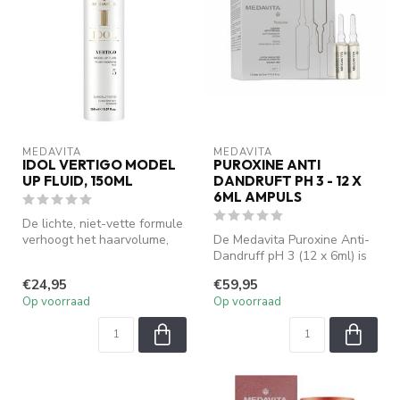
MEDAVITA
MEDAVITA
IDOL VERTIGO MODEL
PUROXINE ANTI
UP FLUID, 150ML
DANDRUFT PH 3 - 12 X
6ML AMPULS
De lichte, niet-vette formule
verhoogt het haarvolume,
De Medavita Puroxine Anti-
definieert textuur en bie...
Dandruff pH 3 (12 x 6ml) is
een intensieve
€24,95
€59,95
behandeling...
Op voorraad
Op voorraad