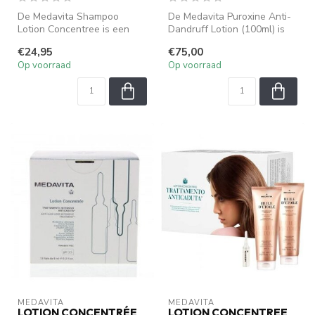
De Medavita Shampoo
De Medavita Puroxine Anti-
Lotion Concentree is een
Dandruff Lotion (100ml) is
verzorgende shampoo die
een effectieve behandeling
€24,95
€75,00
speciaal is...
...
Op voorraad
Op voorraad
MEDAVITA
MEDAVITA
LOTION CONCENTRÉE
LOTION CONCENTREE