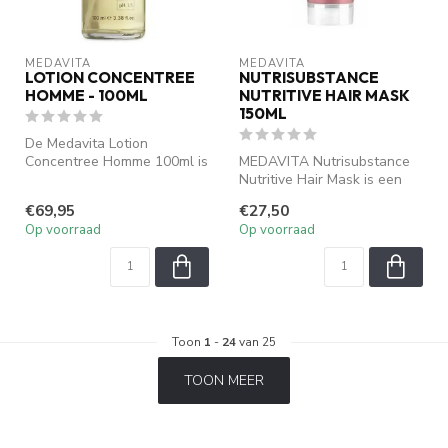
MEDAVITA
MEDAVITA
LOTION CONCENTREE
NUTRISUBSTANCE
HOMME - 100ML
NUTRITIVE HAIR MASK
150ML
De Medavita Lotion
Concentree Homme 100ml is
MEDAVITA Nutrisubstance
een intensieve behandeling
Nutritive Hair Mask is een
speciaal...
intensief voedend
€69,95
€27,50
haarmasker ...
Op voorraad
Op voorraad
Toon
1
-
24
van 25
TOON MEER