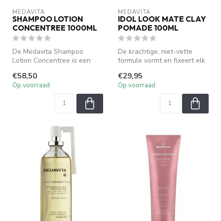
MEDAVITA
MEDAVITA
SHAMPOO LOTION
IDOL LOOK MATE CLAY
CONCENTREE 1000ML
POMADE 100ML
De Medavita Shampoo
De krachtige, niet-vette
Lotion Concentree is een
formule vormt en fixeert elk
verzorgende shampoo die
kapsel langdurig, zonder g...
€58,50
€29,95
speciaal is...
Op voorraad
Op voorraad