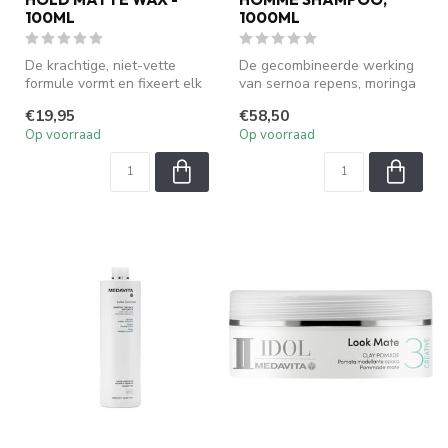
100ML
1000ML
De krachtige, niet-vette
De gecombineerde werking
formule vormt en fixeert elk
van sernoa repens, moringa
kapsel langdurig, zonder g...
en kurkuma reinigt zachtjes
€19,95
€58,50
...
Op voorraad
Op voorraad